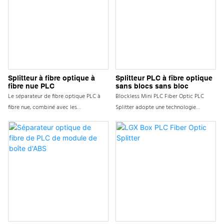
Splitteur à fibre optique à
Splitteur PLC à fibre optique
fibre nue PLC
sans blocs sans bloc
Le séparateur de fibre optique PLC à
Blockless Mini PLC Fiber Optic PLC
fibre nue, combiné avec les
Splitter adopte une technologie
caractéristiques de transmission pure
d'emballage avancée pour intégrer des
de la fibre nue, peut réduire
circuits complexes et des chemins
efficacement l'atténuation et la
optiques dans un très petit volume,
distorsion du signal, assurer la qualité
économiser considérablement l'espace
de la communication et fournir aux
et faciliter l'installation et le
utilisateurs des solutions de
déploiement dans un espace limité. La
distribution et de transmission de
conception extérieure compacte
signaux de fibre stables et efficaces.
permet au séparateur de s'adapter
Dans le même temps, le produit
facilement à divers environnements de
adopte une conception modulaire, ce
réseau complexes et de répondre à