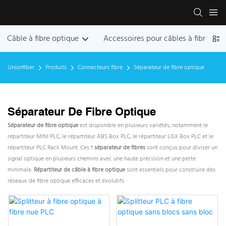
Câble à fibre optique
Accessoires pour câbles à fibres op
Unionfiber
Produits
Connecteurs fibre
Séparateur de fibre optique
Séparateur De Fibre Optique
Séparateur de fibre optique
est disponible en plusieurs variétés, notamment le
répartiteur MINI PLC, le répartiteur ABS Box PLC, le répartiteur LGX Box PLC et le
répartiteur PLC Rack Mount. Ces f
séparateur de fibres
sont conçus pour diviser un
signal optique en plusieurs chemins avec une haute précision et une perte
minimale.
Répartiteur de câble à fibre optique
sont essentiels pour construire des
réseaux de fibre optique efficaces et évolutifs.