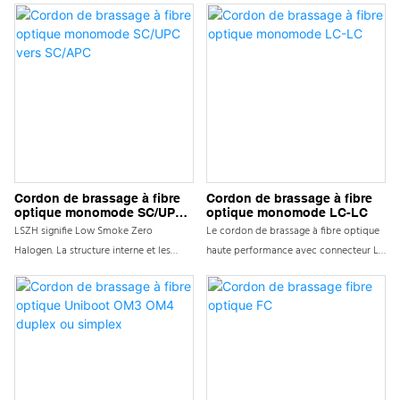
Cordon de brassage à fibre
Cordon de brassage à fibre
optique monomode SC/UPC
optique monomode LC-LC
vers SC/APC
LSZH signifie Low Smoke Zero
Le cordon de brassage à fibre optique
Halogen. La structure interne et les
haute performance avec connecteur LC
paramètres d'un câble LSZH sont
est conçu pour répondre aux exigences
similaires à ceux d'autres types de
exigeantes de la communication réseau
câbles à fibres optiques, tels que le
moderne pour une transmission de
PVC. Ce qui distingue le câble LSZH des
données stable et à grande vitesse. Ce
autres câbles, ce sont ses gaines.
cordon de brassage utilise des
connecteurs LC avancés pour garantir
une connexion transparente dans les