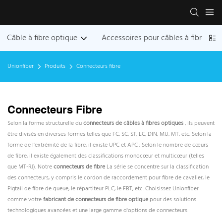
Câble à fibre optique
Accessoires pour câbles à fibres op
Unionfiber
Produits
Connecteurs fibre
Connecteurs Fibre
Selon la forme structurelle du
connecteurs de câbles à fibres optiques
, ils peuvent
être divisés en diverses formes telles que FC, SC, ST, LC, DIN, MU, MT, etc. Selon la
forme de l'extrémité de la fibre, il existe UPC et APC ; Selon le nombre de cœurs
de fibre, il existe également des classifications monocœur et multicœur (telles
que MT-RJ). Notre
connecteurs de fibre
La série se concentre sur la classification
des connecteurs, y compris le cordon de raccordement pour fibre de cavalier, le
Pigtail de fibre de queue, le répartiteur PLC, le FBT, etc. Choisissez Unionfiber
comme votre
fabricant de connecteurs de fibre optique
pour des solutions
technologiques avancées et une large gamme d'options de connecteurs