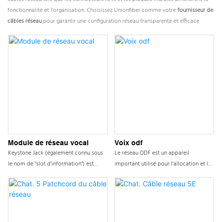
fonctionnalité et l'organisation. Choisissez Unionfiber comme votre
fournisseur de
câbles réseau
pour garantir une configuration réseau transparente et efficace
Module de réseau vocal
Voix odf
Keystone Jack (également connu sous
Le réseau ODF est un appareil
le nom de "slot d'information") est
important utilisé pour l'allocation et la
principalement utilisé pour connecter
connexion des lignes utilisateur finales
les appareils et les espaces de travail,
ou des lignes de tronc, jouant un rôle
généralement connectés aux panneaux
de base dans les systèmes de câblage
d'information / boîtes de bureau /
intégrés. Ce produit assure la stabilité
cadres de distribution
et l'efficacité des systèmes de câblage