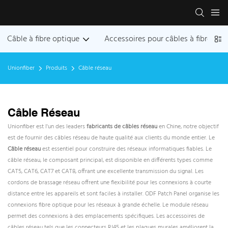
Câble à fibre optique
Accessoires pour câbles à fibres op
Unionfiber
Produits
Câble réseau
Câble Réseau
Unionfiber est l'un des leaders
fabricants de câbles réseau
en Chine, notre objectif
est de fournir des câbles réseau de haute qualité aux clients du monde entier. Le
Câble réseau
est essentiel pour construire des réseaux informatiques fiables. Le
câble réseau, le composant principal, est disponible en différents types comme
CAT5, CAT6, CAT7 et CAT8, offrant une excellente transmission du signal. Les
cordons de brassage réseau offrent une flexibilité pour les connexions à courte
distance entre les appareils et sont faciles à installer. ODF Patch Panel organise les
connexions fibre optique pour les réseaux à grande échelle. Le module réseau
permet des connexions à des emplacements spécifiques. Les accessoires de
câbles réseau tels que les connecteurs RJ45 et les plaques murales améliorent la