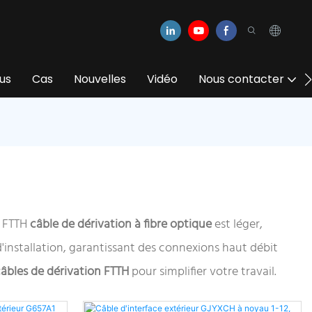
us
Cas
Nouvelles
Vidéo
Nous contacter
, FTTH
câble de dérivation à fibre optique
est léger,
d'installation, garantissant des connexions haut débit
câbles de dérivation FTTH
pour simplifier votre travail.