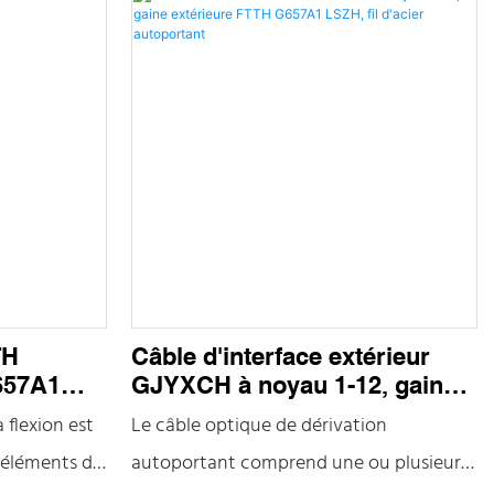
TH
Câble d'interface extérieur
G657A1
GJYXCH à noyau 1-12, gaine
XFH
extérieure FTTH G657A1
a flexion est
Le câble optique de dérivation
LSZH, fil d'acier autoportant
 éléments de
autoportant comprend une ou plusieurs