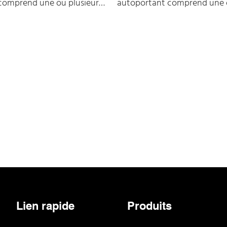
comprend une ou plusieurs
autoportant comprend une o
es centrales avec 2 FRP
fibres optiques centrales av
omme éléments de
parallèles comme éléments 
placés des deux côtés et
renforcement placés des deu
e renforcement
un élément de renforcemen
 (fil d'acier). Enfin une
supplémentaire (fil d'acier). 
 extrudée à l'extérieur
gaine LSZH est extrudée à l'e
Lien rapide
Produits