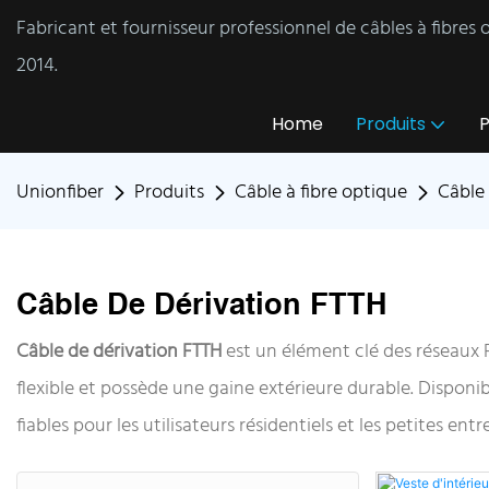
Fabricant et fournisseur professionnel de câbles à fibres
2014.
Home
Produits
P
Unionfiber
Produits
Câble à fibre optique
Câble 
Câble De Dérivation FTTH
Câble de dérivation FTTH
est un élément clé des réseaux 
flexible et possède une gaine extérieure durable. Disponi
fiables pour les utilisateurs résidentiels et les petites e