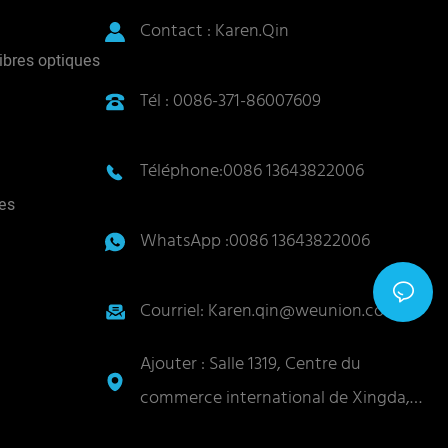
Contact : Karen.Qin
ibres optiques
Tél : 0086-371-86007609
Téléphone:0086 13643822006
es
WhatsApp :0086 13643822006
Courriel: Karen.qin@weunion.com.cn
Ajouter : Salle 1319, Centre du
commerce international de Xingda,
No. 62, route Zijingshan, district de