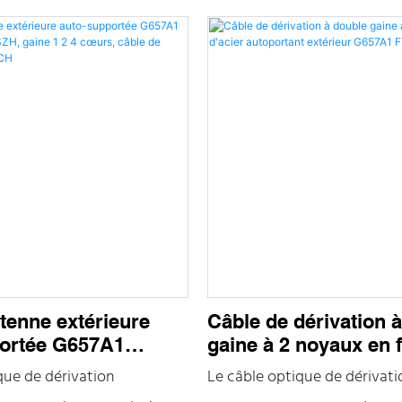
, deux fils d'acier parallèles
renfort non métalliques (FRP)
ments de résistance, offrant
sont placés des deux côtés, 
 stabilité structurelle
gaine LSZH noire ou colorée
tenne extérieure
Câble de dérivation 
ortée G657A1
gaine à 2 noyaux en fi
652D LSZH, gaine 1
autoportant extérie
que de dérivation
Le câble optique de dérivati
 câble de dérivation
FTTH