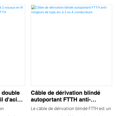
 parallèles
fibres optiques centrales avec 2 fils
puis une
d'acier parallèles comme éléments de
 est extrudée
renforcement placés des deux côtés, et
un élément de renforcement
supplémentaire (fil d'acier). Enfin une
gaine LSZH est extrudée à l'extérieur
à double
Câble de dérivation blindé
l d'acier
autoportant FTTH anti-
ur G657A1
rongeurs de type arc à 2 ou 4
on
Le câble de dérivation blindé FTTH est un
conducteurs