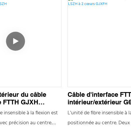
térieur du câble
Câble d'interface FT
ce FTTH GJXH
intérieur/extérieur 
657A2 LSZH
LSZH à 2 cœurs GJ
e insensible à la flexion est
L'unité de fibre insensible à l
vec précision au centre.
positionnée au centre. Deux