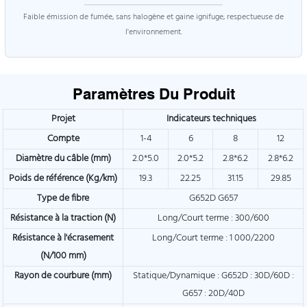
Faible émission de fumée, sans halogène et gaine ignifuge, respectueuse de
l'environnement.
Paramètres Du Produit
Projet
Indicateurs techniques
Compte
1-4
6
8
12
Diamètre du câble (mm)
2.0*5.0
2.0*5.2
2.8*6.2
2.8*6.2
Poids de référence (Kg/km)
19.3
22.25
31.15
29.85
Type de fibre
G652D G657
Résistance à la traction (N)
Long/Court terme : 300/600
Résistance à l'écrasement
Long/Court terme : 1 000/2200
(N/100 mm)
Rayon de courbure (mm)
Statique/Dynamique : G652D : 30D/60D :
G657 : 20D/40D