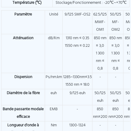
Température (℃)
Stockage/Fonctionnement : -20℃~+70℃
Paramètre
Unité
9/125 SMF-OS2
62.5/125
50/125
50
MMF-
MF-
M
OM1
OM2
O
Atténuation
dB/Km
1310 nm ≤ 0.35
850 nm
850 nm
85
1550 nm ≤ 0.22
≤ 3,0
≤ 3,0
≤ 
1 300
1 300
1 
nm ≤
nm ≤
n
0,8
0,8
0
Dispersion
Ps/nm.km
1285~1330nm≤3.5
-
-
1550 nm ≤ 18.0
Diamètre de la fibre
euh
9/125 euh
50/125
50/125
50
euh
euh
e
Bande passante modale
EMB
-
850
850
8
efficace
nm≥200
nm≥200
nm
Longueur d'onde à
Nm
1300-1324
-
-