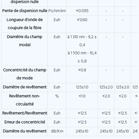
dispersion nulle
Pente de dispersion nulle
Ps/nm.km
≤0.095
-
-
Longueur d'onde de
Euh
≤1260
-
-
coupure de la fibre
Diamètre du champ
Euh
à 1 310 nm - 9,2 ±
-
-
modal
0,4
à 1 550 nm - 10,4
± 0,8
Concentricité du champ
Euh
≤0.8
-
-
de mode
Diamètre de revêtement
Euh
125±1.0
125±2.0
125±2.0
125
Revêtement non-
%
≤1.0
≤2.0
≤2.0
≤
circularité
Revêtement/Revêtement
Euh
≤12.5
≤12.5
≤12.5
≤1
Erreur de concentricité
Euh
≤12.5
≤12.5
≤12.5
≤1
Diamètre du revêtement
dB/Km
245±10
245±10
245±10
24