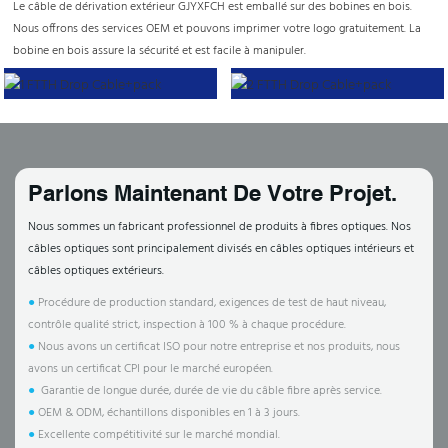
Le câble de dérivation extérieur GJYXFCH est emballé sur des bobines en bois.
Nous offrons des services OEM et pouvons imprimer votre logo gratuitement. La
bobine en bois assure la sécurité et est facile à manipuler.
Parlons Maintenant De Votre Projet.
Nous sommes un fabricant professionnel de produits à fibres optiques. Nos
câbles optiques sont principalement divisés en câbles optiques intérieurs et
câbles optiques extérieurs.
●
Procédure de production standard, exigences de test de haut niveau,
contrôle qualité strict, inspection à 100 % à chaque procédure.
●
Nous avons un certificat ISO pour notre entreprise et nos produits, nous
avons un certificat CPI pour le marché européen.
●
Garantie de longue durée, durée de vie du câble fibre après service.
●
OEM & ODM, échantillons disponibles en 1 à 3 jours.
●
Excellente compétitivité sur le marché mondial.