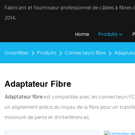
Fabricant et fournisseur professionnel de câbles à fibres
2014.
Home
Produits
P
Unionfiber
Produits
Connecteurs fibre
Adaptate
Adaptateur Fibre
Adaptateur fibre
est compatible avec les connecteurs FC,
un alignement précis du noyau de la fibre pour un transfer
minimum de perte et d'interférences.