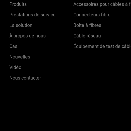
Nous l'appelons un adaptateu
Produits
Accessoires pour câbles à f
optique hybride féminin masc
Prestations de service
Connecteurs fibre
côté de ST est FC négatif et 
La solution
Boîte à fibres
est FC positif
À propos de nous
Câble réseau
Cas
Équipement de test de câbl
Nouvelles
Vidéo
Nous contacter