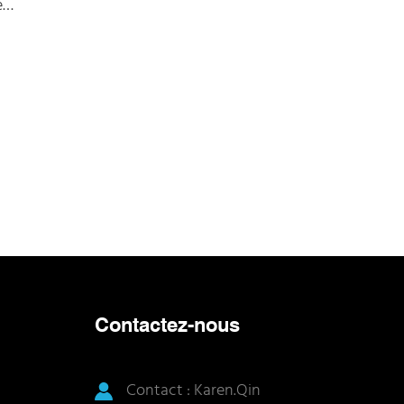
e
ultra-faible, disponible dans la gamme de
ypes
1 dB à 30 dB
ibre optique.
teurs de
des
es féminins
 de fibres
ue hybride
ique
daptateur à
Contactez-nous
de connecteur
r (femelle).
Contact : Karen.Qin