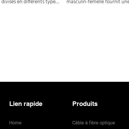
divisés en différents types
masculin-femelle fournit un
els que LC-SC, LC-S-S, LC-
interconnexion entre deux t
-FC et FC-ST, qui peuvent
différents de connecteurs à f
 besoins de communication
Il existe deux types d'adapta
ue dans différents
fibres hybrides, notamment 
 produit adopte des
adaptateurs de fibres hybrid
céramique de haute
masculins et des adaptateurs
r assurer l'amarrage précis
hybrides femelles.
tiques pendant le processus
Un adaptateur à fibre optiq
et réduire la perte de signal
mâle (adaptateur à fibre opt
constructif) est un type d'a
Lien rapide
Produits
fibre optique qui a une fin 
(mâle) et une fin d'adaptateu
Home
Câble à fibre optique