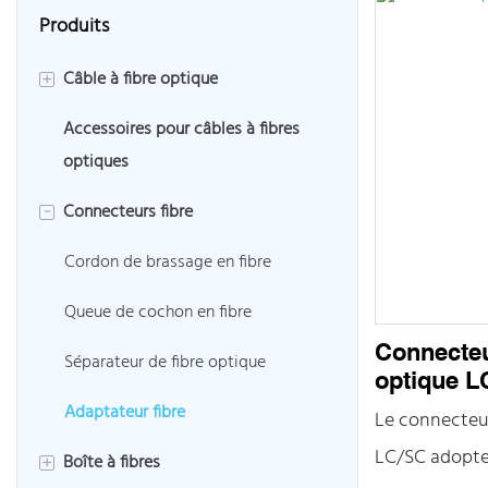
Produits
Câble à fibre optique
+
Accessoires pour câbles à fibres
Câble à fibre extérieur
optiques
Câble fibre intérieur
Connecteurs fibre
-
Câble de dérivation FTTH
Cordon de brassage en fibre
Câble à fibre blindé
Queue de cochon en fibre
Câble à fibre soufflée à l'air
Connecteu
Séparateur de fibre optique
optique L
Adaptateur fibre
Le connecteur
LC/SC adopte
Boîte à fibres
+