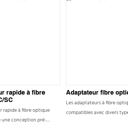
r rapide à fibre
Adaptateur fibre opt
C/SC
Les adaptateurs à fibre opti
 rapide à fibre optique
compatibles avec divers type
 une conception pré-
et normes d'interface, tels q