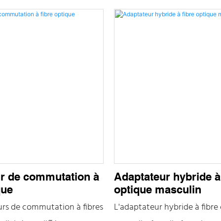
ne nécessite pas de
LC, MU, etc., pour répondre 
 polissage sur site, ce qui
exigences de connexion de d
érablement le temps
environnements de réseau; L
n. Le mécanisme unique
est faite de matériaux métal
 de retrait permet aux
haute qualité, qui ont une d
de se connecter facilement
une résistance à la corrosion
 aux câbles à fibre optique,
excellente performance de d
i l'efficacité du travail.
chaleur, assurant le foncti
stable à long terme du produ
r de commutation à
Adaptateur hybride à
que
optique masculin
rs de commutation à fibres
L'adaptateur hybride à fibre