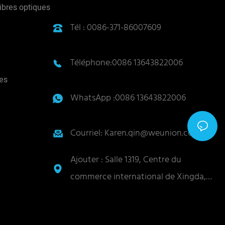
r de fibre
ibres optiques
ulin. Si un
Tél : 0086-371-86007609
l'autre côté
Téléphone:0086 13643822006
es
WhatsApp :0086 13643822006
Courriel: Karen.qin@weunion.com.cn
Ajouter : Salle 1319, Centre du
commerce international de Xingda,
No. 62, route Zijingshan, district de
Guancheng, ville de Zhengzhou,