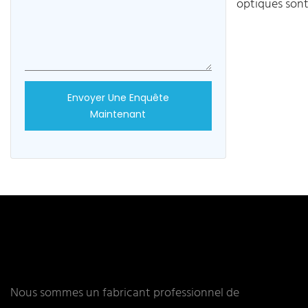
optiques sont 
d'interface, t
FC, SC-FT, SC
répondre aux
en fibre optiq
Envoyer Une Enquête
Maintenant
scénarios. Le
manchons en 
précision pou
des fibres op
de connexion 
optique
Nous sommes un fabricant professionnel de