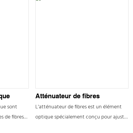
ique
Atténuateur de fibres
que sont
L'atténuateur de fibres est un élément
s de fibres
optique spécialement conçu pour ajuster
ue SC, FC,
l'intensité des signaux optiques. Au