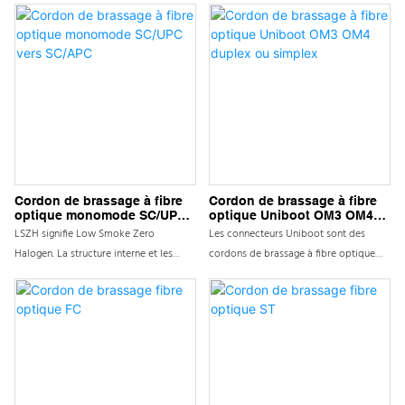
Cordon de brassage à fibre
Cordon de brassage à fibre
optique monomode SC/UPC
optique Uniboot OM3 OM4
vers SC/APC
duplex ou simplex
LSZH signifie Low Smoke Zero
Les connecteurs Uniboot sont des
Halogen. La structure interne et les
cordons de brassage à fibre optique
paramètres d'un câble LSZH sont
haute performance conçus avec des
similaires à ceux d'autres types de
connecteurs Uniboot uniques pour
câbles à fibres optiques, tels que le
garantir des connexions à fibre optique
PVC. Ce qui distingue le câble LSZH des
efficaces et stables. La structure
autres câbles, ce sont ses gaines.
intégrée simplifie l'installation et offre
d'excellentes performances plug and
play. Les matériaux à fibres optiques