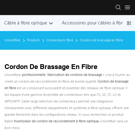
Câble à fibre optique
Accessoires pour câbles à fibres op
Unionfiber
Produits
Connecteurs fibre
Cordon de brassage en fibre
Cordon De Brassage En Fibre
Unionfibre,
professionnelle
fabrication de cordons de brassage
r, vise à fournir au
client un cordon de raccordement en fibre de bonne qualité.
Cordon de brassage
en fibre
est un composant polyvalent et essentiel des réseaux de fibre optique. Il
est équipé d'une gamme diversifiée de connecteurs tels que FC, SC, ST, LC et
MPO/MTP. Cette large sélection de connecteurs permet une intégration
transparente avec différents équipements et systèmes à fibre optique, offrant une
grande flexibilité dans les configurations réseau. Si vous recherchez un produit
fiable
fournisseur de cordon de raccordement à fibre optique,
Unionfiber sera un
bon choix.