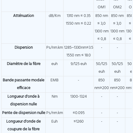
OM1
OM2
O
Atténuation
dB/Km
1310 nm ≤ 0.35
850 nm
850 nm
85
1550 nm ≤ 0.22
≤ 3,0
≤ 3,0
≤ 
1300 nm
1300 nm
130
≤ 0,8
≤ 0,8
≤ 
Dispersion
Ps/nm.km
1285~1330nm≤3.5
-
-
1550 nm ≤ 18.0
Diamètre de la fibre
euh
9/125 euh
50/125
50/125
50
euh
euh
e
Bande passante modale
EMB
-
850
850
8
efficace
nm≥200
nm≥200
nm
Longueur d'onde à
Nm
1300-1324
-
-
dispersion nulle
Pente de dispersion nulle
Ps/nm.km
≤0.095
-
-
Longueur d'onde de
Euh
≤1260
-
-
coupure de la fibre