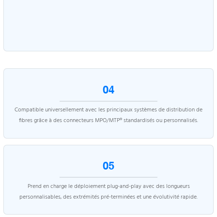
03
04
Fabriqué avec des gaines blindées LSZH de qualité industrielle et des
fibres renforcées à tampon serré pour une durabilité dans les
Compatible universellement avec les principaux systèmes de distribution de
environnements difficiles.
fibres grâce à des connecteurs MPO/MTP® standardisés ou personnalisés.
05
Prend en charge le déploiement plug-and-play avec des longueurs
personnalisables, des extrémités pré-terminées et une évolutivité rapide.