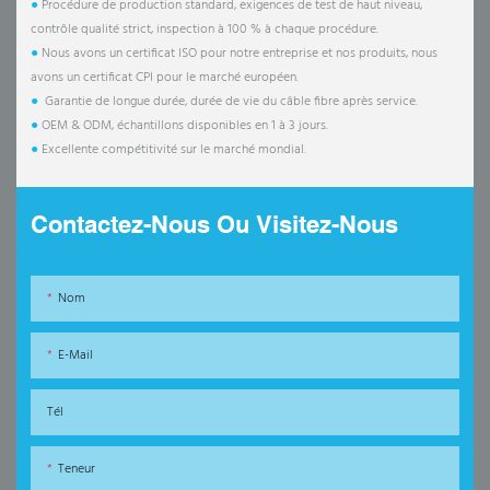
●
Procédure de production standard, exigences de test de haut niveau,
contrôle qualité strict, inspection à 100 % à chaque procédure.
●
Nous avons un certificat ISO pour notre entreprise et nos produits, nous
avons un certificat CPI pour le marché européen.
●
Garantie de longue durée, durée de vie du câble fibre après service.
●
OEM & ODM, échantillons disponibles en 1 à 3 jours.
●
Excellente compétitivité sur le marché mondial.
Contactez-Nous Ou Visitez-Nous
Nom
E-Mail
Tél
Teneur