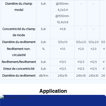
Diamètre du champ
Euh
@1310nm-
-
-
modal
9,2±0.4
@1550nm-
10,4±0.8
Concentricité du champ
Euh
≤0.8
-
-
de mode
Diamètre du revêtement
Euh
125±1.0
125±2.0
125±2.0
125
Revêtement non-
%
≤1.0
≤2.0
≤2.0
≤
circularité
Revêtement/Revêtement
Euh
≤12.5
≤12.5
≤12.5
≤1
Erreur de concentricité
Euh
≤12.5
≤12.5
≤12.5
≤1
Diamètre du revêtement
dB/Km
245±10
245±10
245±10
24
Application