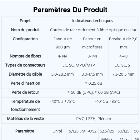
Paramètres Du Produit
Projet
Indicateurs techniques
Nom du produit
Cordon de raccordement à fibre optique en vrac
Configuration
Fanout de
Fanout en
Breakout de 2,0
900 μm
microfibres
mm
Nombre de fibres
4-144
3-144
4-48
Types de connecteurs
LC, SC, MPO/MTP
LC, SC, ST
Diamètre du câble
5,0-28,2 mm
3,0-17,5 mm
7,3-20,5 mm
Perte d'insertion
≤ 0,25 dB
Perte de retour
≥ 50 dB (UPC), ≥ 60 dB (APC)
Température de
-40°C à +75°C
-40°C à +85°C
fonctionnement
Matériau de la veste
PVC, LSZH, Plénum
Paramètre
Unité
9/125 SMF-OS2
62.5/125
50/125
50
MMF-
MF-
M