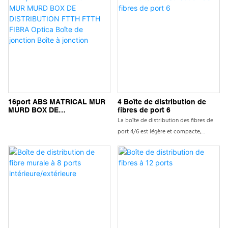
16port ABS MATRICAL MUR
4 Boîte de distribution de
MURD BOX DE
fibres de port 6
DISTRIBUTION FTTH FTTH
La boîte de distribution des fibres de
FIBRA Optica Boîte de
port 4/6 est légère et compacte,
jonction Boîte à jonction
particulièrement adaptée à la
connexion protectrice des câbles de
fibres et des nattes en FTTH. Largement
utilisé dans la terminaison finale des
bâtiments résidentiels et des villas, aux
fibres de stockage et d'épissage et de
protéger la fusion des fibres; Peut être
installé sur le mur et le poteau; Peut