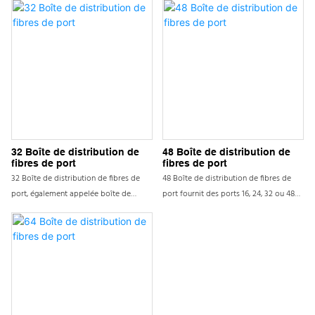
le câble à fibre optique intérieur SC LC
réduit considérablement le temps de
FC et les nattes. Utilisé pour le type
gestion du câblage pour l'installateur
mural. Vous pouvez également utiliser
sur le terrain. Les entrées de câble
cette boîte de distribution de fibres
(entrées) sont chargées avec une
pour 1:16 PLC Fiber Optical Splitter
glande nominale PG16 IP68 pour
Cabrings pour connecter des câbles de
protéger les câbles optiques et les
chute de 16 pcs
performances de transmission
32 Boîte de distribution de
48 Boîte de distribution de
fibres de port
fibres de port
32 Boîte de distribution de fibres de
48 Boîte de distribution de fibres de
port, également appelée boîte de
port fournit des ports 16, 24, 32 ou 48
distribution de séparateur ou boîte à
SC dans une conception traditionnelle
fibreterminal, peut être utilisée dans les
à deux couches - une zone d'épissage
projets FTTH et convient au couloir, au
arrière pour le relâchement du câble et
sous-sol, à la salle et à l'application des
la protection des épissions, et une zone
murs extérieurs du bâtiment. Avec la
d'interconnexion avant pour les ports
fonction de l'épissage mécanique, de
SC. Le FDB-48 convient aux
l'épissage de fusion, de la division
applications FTTX intérieures ou