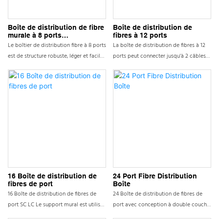
adapter la variété des styles de
connexion optiques; La fibre optique
peut être gérée efficacement.
Boîte de distribution de fibre
Boîte de distribution de
murale à 8 ports
fibres à 12 ports
Disponible pour 1 * 2/1 * 4 PLC SPIRTER
intérieure/extérieure
Le boîtier de distribution fibre à 8 ports
La boîte de distribution de fibres à 12
est de structure robuste, léger et facile
ports peut connecter jusqu'à 2 câbles
à installer. Il peut être installé sur des
optiques, offrant un espace pour les
murs ou des poteaux électriques, et sa
distributeurs et 12 fusibles. Il est équipé
couverture imperméable assure une
de 12 adaptateurs SC et peut
protection maximale contre l'humidité,
fonctionner dans des environnements
garantissant des performances
extérieurs
optimales dans toutes les conditions
météorologiques.
16 Boîte de distribution de
24 Port Fibre Distribution
fibres de port
Boîte
16 Boîte de distribution de fibres de
24 Boîte de distribution de fibres de
port SC LC Le support mural est utilisé
port avec conception à double couche
pour l'épissage et la terminaison entre
Séparez la zone de travail d'épissage. Il