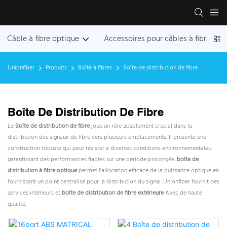
Câble à fibre optique
Accessoires pour câbles à fibres op
Unionfiber
Produits
Boîte à fibres
Boîte de distribution de fibre
Boîte De Distribution De Fibre
Le
Boîte de distribution de fibre
joue un rôle absolument crucial dans la
distribution des signaux de fibre vers plusieurs emplacements. Il présente une
construction robuste qui peut résister à diverses conditions environnementales,
garantissant des performances fiables sur une période prolongée.
boîte de
distribution à fibre optique
permet l'allocation efficace de la puissance optique en
fournissant un point centralisé pour la distribution du signal. Unionfiber fournit des
services intérieurs et
boîte de distribution de fibre extérieure
Avec de haute
qualité.