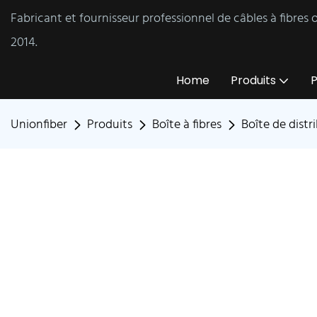
Fabricant et fournisseur professionnel de câbles à fibres
2014.
Home
Produits
P
Unionfiber
Produits
Boîte à fibres
Boîte de distr