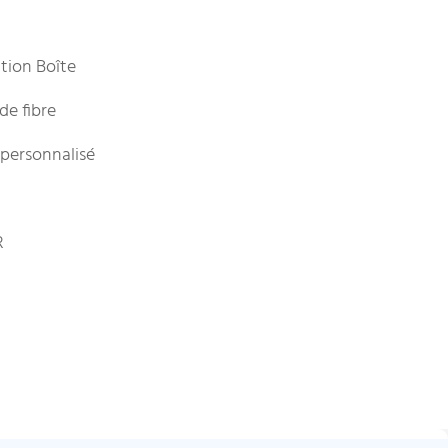
ution Boîte
de fibre
 personnalisé
R