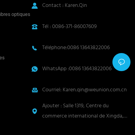
Contact : Karen.Qin
ibres optiques
Tél : 0086-371-86007609
Téléphone:0086 13643822006
es
WhatsApp :0086 13643822006
Courriel: Karen.qin@weunion.com.cn
Ajouter : Salle 1319, Centre du
commerce international de Xingda,
No. 62, route Zijingshan, district de