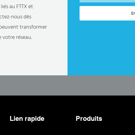
 liés au FTTX et
E
actez-nous dès
 peuvent transformer
e votre réseau.
Lien rapide
Produits