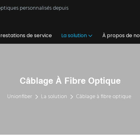
 optiques personnalisés depuis
restations de service
La solution
À propos de no
Câblage À Fibre Optique
Unionfiber
La solution
Câblage à fibre optique