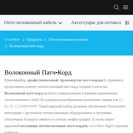
Опто-волоконный кабель
Аксессуары для оптоволокон
Unionfiber
Продукты
Оптоволоконные разъемы
Волоконный патч-корд
Волоконный Патч-Корд
Юнионфайбер,
профессиональный
производство патч-кордов
R, стремимся
предоставить клиенту оптоволоконный патч-корд хорошего качества.
Волоконный патч-корд
является универсальным и важным компонентом
оптоволоконных сетей. Он оснащен разнообразными разъемами, такими как FC,
SC, ST, LC и MPO/MTP. Такой широкий выбор разъемов обеспечивает бесшовную
интеграцию с различным оптоволоконным оборудованием и системами,
обеспечивая большую гибкость в сетевых конфигурациях. Если вы ищете
надежный
поставщик оптоволоконных патч-кордов,
Unionfiber будет хорошим
выбором.