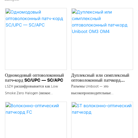
Одномодовый оптоволоконный
Дуплексный или симплексный
патч-корд SC/UPC — SC/APC
оптоволоконный патчкорд
Uniboot OM3 OM4
LSZH расшифровывается как Low
Разъемы Uniboot — это
Smoke Zero Halogen (низкое
высокопроизводительные
дымовыделение, нулевое содержание
оптоволоконные патч-корды,
галогенов). Внутренняя структура и
разработанные с использованием
параметры кабеля LSZH схожи с
уникальных разъемов Uniboot для
другими типами волоконно-оптических
обеспечения эффективных и
кабелей, например, ПВХ.
стабильных оптоволоконных
Отличительной особенностью кабеля
соединений. Интегрированная