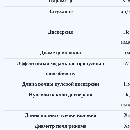
Параметр
Бл
Затухание
дБ/
Дисперсия
Пс
нм.
Диаметр волокна
г
Эффективная модальная пропускная
EM
способность
Длина волны нулевой дисперсии
Н
Нулевой наклон дисперсии
Пс
нм.
Длина волны отсечки волокна
Х
Диаметр поля режима
Х