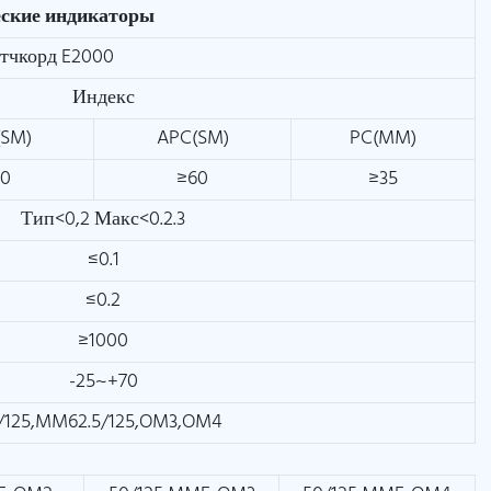
еские индикаторы
тчкорд E2000
Индекс
(SM)
APC(SM)
PC(MM)
50
≥60
≥35
Тип<0,2 Макс<0.2.3
≤0.1
≤0.2
≥1000
-25~+70
/125,MM62.5/125,OM3,OM4