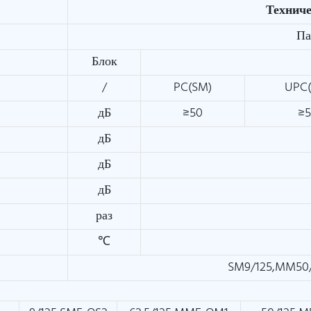
Технич
Па
Блок
/
PC(SM)
UPC
дБ
≥50
≥
дБ
дБ
дБ
раз
℃
SM9/125,MM50