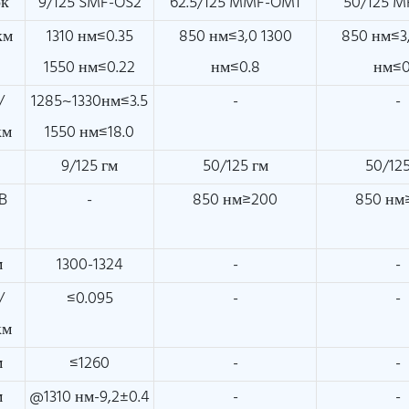
ок
9/125 SMF-OS2
62.5/125 MMF-OM1
50/125 
км
1310 нм≤0.35
850 нм≤3,0 1300
850 нм≤3
1550 нм≤0.22
нм≤0.8
нм≤0
/
1285~1330нм≤3.5
-
-
км
1550 нм≤18.0
м
9/125 гм
50/125 гм
50/125
B
-
850 нм≥200
850 нм
м
1300-1324
-
-
/
≤0.095
-
-
км
м
≤1260
-
-
м
@1310 нм-9,2±0.4
-
-