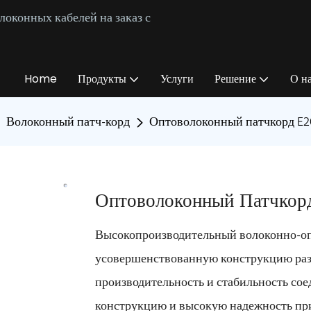
оконных кабелей на заказ с
Home
Продукты
Услуги
Решение
О н
Волоконный патч-корд
Оптоволоконный патчкорд E
Оптоволоконный Патчкор
Высокопроизводительный волоконно-опт
усовершенствованную конструкцию ра
производительность и стабильность со
конструкцию и высокую надежность при