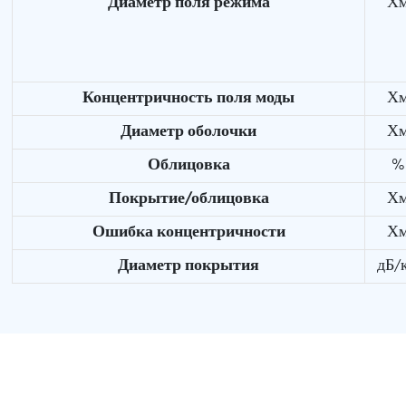
Диаметр поля режима
Х
Концентричность поля моды
Х
Диаметр оболочки
Х
Облицовка
%
Покрытие/облицовка
Х
Ошибка концентричности
Х
Диаметр покрытия
дБ/