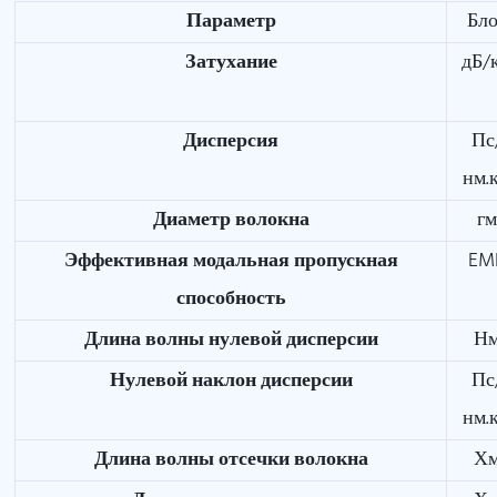
Параметр
Бл
Затухание
дБ/
Дисперсия
Пс
нм.
Диаметр волокна
г
Эффективная модальная пропускная
EM
способность
Длина волны нулевой дисперсии
Н
Нулевой наклон дисперсии
Пс
нм.
Длина волны отсечки волокна
Х