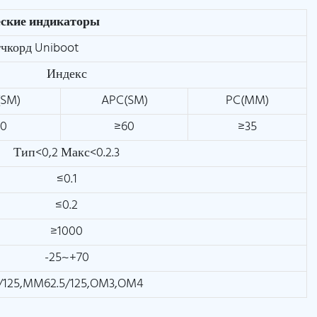
еские индикаторы
чкорд Uniboot
Индекс
(SM)
APC(SM)
PC(MM)
50
≥60
≥35
Тип<0,2 Макс<0.2.3
≤0.1
≤0.2
≥1000
-25~+70
/125,MM62.5/125,OM3,OM4