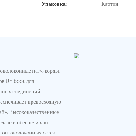
Упаковка:
Картон
оволоконные патч-корды,
ов Uniboot для
нных соединений.
беспечивает превосходную
ай». Высококачественные
едаче и обеспечивают
х оптоволоконных сетей,