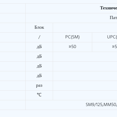
Технич
Пат
Блок
/
PC(SM)
UPC
дБ
≥50
≥
дБ
дБ
дБ
раз
℃
SM9/125,MM50