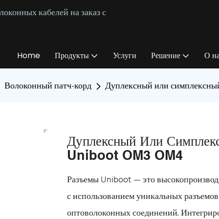
оконных кабелей на заказ с
Home
Продукты
Услуги
Решение
О н
Волоконный патч-корд
Дуплексный или симплексны
Дуплексный Или Симплек
Uniboot OM3 OM4
Разъемы Uniboot — это высокопроизвод
с использованием уникальных разъемов
оптоволоконных соединений. Интегриро