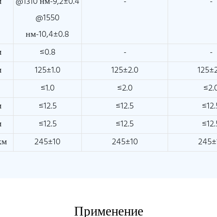
м
@1310 нм-9,2±0.4
-
-
@1550
нм-10,4±0.8
м
≤0.8
-
-
м
125±1.0
125±2.0
125±2
≤1.0
≤2.0
≤2.
м
≤12.5
≤12.5
≤12.
м
≤12.5
≤12.5
≤12.
км
245±10
245±10
245±
Применение