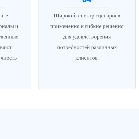
ные
Широкий спектр сценариев
риалы и
применения и гибкие решения
твенные
для удовлетворения
ивают
потребностей различных
ечность
клиентов.