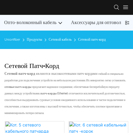
Опто-волоконный кабель
Аксессуары для оптоволокон
Unionfiber
Продукты
Сетевой кабель
Сетевой патч-корд
Сетевой Патч-Корд
Сетевой патч-корд
являются высокосетевыми патч-кордами
гибкий и специально
разработан для подключения устройств на небольшом расстоянии. Их невероятно легко установить.
сетевые патч-корды
предлагают надежное соединение, обеспечивая бесперебойную передачу
данных между устройствами.
патч-корды Ethernet
отличаются исключительной долговечностью,
способностью выдерживать суровые условия ежедневного использования и частое подключение и
отключение, а также изготовлены с высокой точностью, чтобы обеспечить плотное прилегание и
минимизировать потери сигнала.