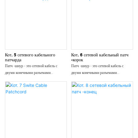
Кот. 5 сетевого кабельного
Кот. 6 сетевой кабельный патч
патчарда
-корок
Патч -шнур - это сетевой кабель с
Патч -шнур - это сетевой кабель с
двумя конечными разъемами
двумя конечными разъемами
(хрустальные головки или модули),
(хрустальные головки или модули),
также известный как готовый сетевой
также известный как готовый сетевой
кабель. Также классифицируется как
кабель. Также классифицируется как
кабели Ethernet: Cat3 Cat5e Cat6 Cat6a
кабели Ethernet: Cat3 Cat5e Cat6 Cat6a
Cat7 Cat8 и т. Д., Составленные из
Cat7 Cat8 и т. Д., Составленные из
кабелей Ethernet, кристаллических
кабелей Ethernet, кристаллических
головок и защитных головок
головок и защитных головок
кристаллических головок. В
кристаллических головок. В
дополнение к обычному круглую патч-
дополнение к обычному круглую патч-