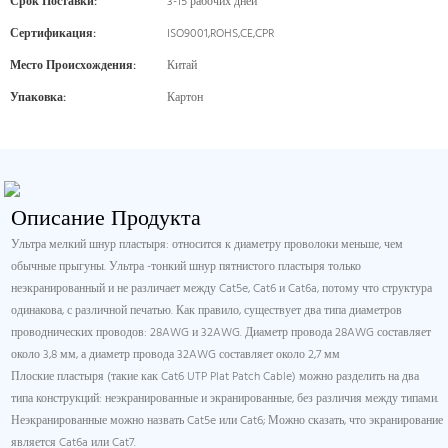
Срок Поставки:
3-15 рабочих дней
Сертификация:
ISO9001,ROHS,CE,CPR
Место Происхождения:
Китай
Упаковка:
Картон
Описание Продукта
Ультра мелкий шнур пластыря: относится к диаметру проволоки меньше, чем
обычные прыгуны. Ультра -тонкий шнур пятнистого пластыря только
неэкранированный и не различает между Cat5e, Cat6 и Cat6a, потому что структура
одинакова, с различной печатью. Как правило, существует два типа диаметров
проводнических проводов: 28AWG и 32AWG. Диаметр провода 28AWG составляет
около 3,8 мм, а диаметр провода 32AWG составляет около 2,7 мм
Плоские пластыря (такие как Cat6 UTP Plat Patch Cable) можно разделить на два
типа конструкций: неэкранированные и экранированные, без различия между типами.
Неэкранированные можно назвать Cat5e или Cat6; Можно сказать, что экранирование
является Cat6a или Cat7.