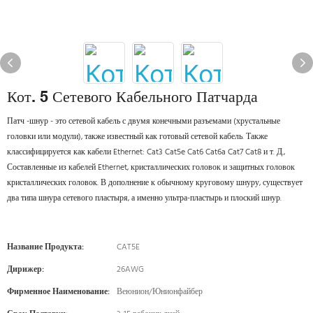
Кот. 5 Сетевого Кабельного Патчарда
Патч -шнур - это сетевой кабель с двумя конечными разъемами (хрустальные
головки или модули), также известный как готовый сетевой кабель. Также
классифицируется как кабели Ethernet: Cat3 Cat5e Cat6 Cat6a Cat7 Cat8 и т. Д.,
Составленные из кабелей Ethernet, кристаллических головок и защитных головок
кристаллических головок. В дополнение к обычному круговому шнуру, существует
два типа шнура сетевого пластыря, а именно ультра-пластырь и плоский шнур.
Название Продукта:
CAT5E
Дирижер:
26AWG
Фирменное Наименование:
Веюнион/Юнионфайбер