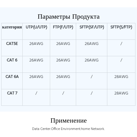
Параметры Продукта
категория
UTP(U/UTP)
FTP(F/UTP)
SFTP(SF/UTP)
SFTP(S/FTP)
CAT5E
26AWG
26AWG
26AWG
/
CAT
6
26AWG
26AWG
26AWG
/
CAT
6A
26AWG
26AWG
/
28AWG
CAT
7
/
/
/
28AWG
Применение
Data Center.Office Environment.home Network.