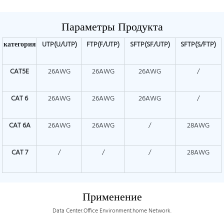
Параметры Продукта
категория
UTP(U/UTP)
FTP(F/UTP)
SFTP(SF/UTP)
SFTP(S/FTP)
CAT5E
26AWG
26AWG
26AWG
/
CAT
6
26AWG
26AWG
26AWG
/
CAT
6A
26AWG
26AWG
/
28AWG
CAT
7
/
/
/
28AWG
Применение
Data Center.Office Environment.home Network.