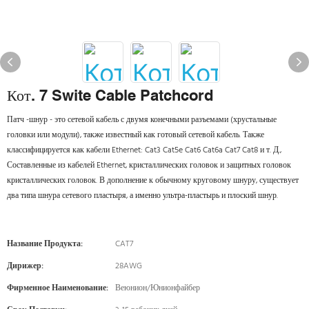
Кот. 7 Swite Cable Patchcord
Патч -шнур - это сетевой кабель с двумя конечными разъемами (хрустальные
головки или модули), также известный как готовый сетевой кабель. Также
классифицируется как кабели Ethernet: Cat3 Cat5e Cat6 Cat6a Cat7 Cat8 и т. Д.,
Составленные из кабелей Ethernet, кристаллических головок и защитных головок
кристаллических головок. В дополнение к обычному круговому шнуру, существует
два типа шнура сетевого пластыря, а именно ультра-пластырь и плоский шнур.
Название Продукта:
CAT7
Дирижер:
28AWG
Фирменное Наименование:
Веюнион/Юнионфайбер