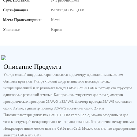
Срок Поставки:
3-15 рабочих дней
Сертификация:
ISO9001,ROHS,CE,CPR
Место Происхождения:
Китай
Упаковка:
Картон
Описание Продукта
Ультра мелкий шнур пластыря: относится к диаметру проволоки меньше, чем
обычные прыгуны. Ультра -тонкий шнур пятнистого пластыря только
неэкранированный и не различает между Cat5e, Cat6 и Cat6a, потому что структура
одинакова, с различной печатью. Как правило, существует два типа диаметров
проводнических проводов: 28AWG и 32AWG. Диаметр провода 28AWG составляет
около 3,8 мм, а диаметр провода 32AWG составляет около 2,7 мм
Плоские пластыря (такие как Cat6 UTP Plat Patch Cable) можно разделить на два
типа конструкций: неэкранированные и экранированные, без различия между типами.
Неэкранированные можно назвать Cat5e или Cat6; Можно сказать, что экранирование
является Cat6a или Cat7.