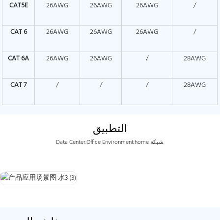
CAT5E
26AWG
26AWG
26AWG
/
CAT
6
26AWG
26AWG
26AWG
/
CAT
6A
26AWG
26AWG
/
28AWG
CAT
7
/
/
/
28AWG
التطبيق
Data Center.Office Environment.home شبكة.