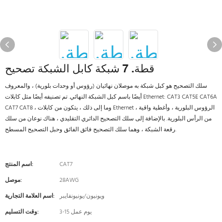
قطة. 7 شبكة كابل الشبكة تصحيح
سلك التصحيح هو كبل شبكة به موصلان نهائيان (رؤوس أو وحدات بلورية) ، والمعروف
أيضًا باسم كبل الشبكة النهائي. تم تصنيفه أيضًا مثل كابلات Ethernet: CAT3 CAT5E CAT6A
CAT7 CAT8 ، وما إلى ذلك ، يتكون من كابلات Ethernet ، الرؤوس البلورية ، وأغطية واقية
من الرأس البلورية. بالإضافة إلى سلك التصحيح الدائري التقليدي ، هناك نوعان من سلك
رقعة الشبكة ، وهما سلك التصحيح فائق الفائق وحبل التصحيح المسطح.
CAT7
اسم المنتج:
28AWG
موصل:
ويونيون/يونيونفايبر
اسم العلامة التجارية:
3-15 يوم عمل
وقت التسليم: