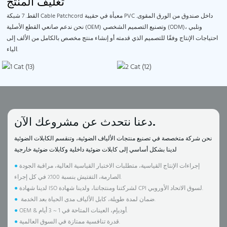
تغليف المنتج
القط. 7 شبكة Cable Patchcord معبأة في حقيبة PVC داخل صندوق من الورق المقوى.
نحن ندعم صانعي القطع الأصلية (OEM) وتصنيع التصميم الشخصي (ODM)، ونلبي
احتياجات الإنتاج وفقًا للتصميم الذي قدمته أو إنشاء منتج مخصص بالكامل من الألف إلى
الياء.
دعنا نتحدث عن مشروعك الآن.
نحن شركة متخصصة في تصنيع منتجات الألياف الضوئية، وتنقسم الكابلات الضوئية
لدينا بشكل أساسي إلى كابلات ضوئية داخلية وكابلات ضوئية خارجية
إجراءات الإنتاج القياسية، متطلبات الاختبار القياسية العالية، مراقبة الجودة
●
الصارمة، التفتيش بنسبة 100٪ في كل إجراء.
لدينا شهادة ISO لشركتنا ومنتجاتنا، ولدينا شهادة CPI لسوق الاتحاد الأوروبي.
●
ضمان لمدة طويلة، كابل الألياف مدى الحياة بعد الخدمة.
●
OEM & أوديإم، العينات المتاحة في 1 ~ 3 أيام.
●
قدرة تنافسية ممتازة في السوق العالمية.
●