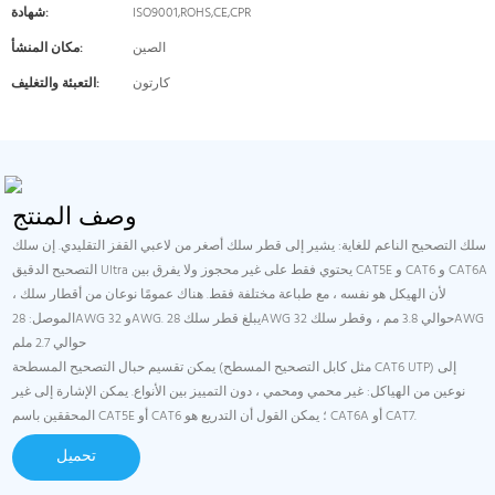
ISO9001,ROHS,CE,CPR
شهادة:
الصين
مكان المنشأ:
كارتون
التعبئة والتغليف:
وصف المنتج
سلك التصحيح الناعم للغاية: يشير إلى قطر سلك أصغر من لاعبي القفز التقليدي. إن سلك
التصحيح الدقيق Ultra يحتوي فقط على غير محجوز ولا يفرق بين CAT5E و CAT6 و CAT6A
، لأن الهيكل هو نفسه ، مع طباعة مختلفة فقط. هناك عمومًا نوعان من أقطار سلك
الموصل: 28AWG و 32AWG. يبلغ قطر سلك 28AWG حوالي 3.8 مم ، وقطر سلك 32AWG
حوالي 2.7 ملم
يمكن تقسيم حبال التصحيح المسطحة (مثل كابل التصحيح المسطح CAT6 UTP) إلى
نوعين من الهياكل: غير محمي ومحمي ، دون التمييز بين الأنواع. يمكن الإشارة إلى غير
المحققين باسم CAT5E أو CAT6 ؛ يمكن القول أن التدريع هو CAT6A أو CAT7.
تحميل