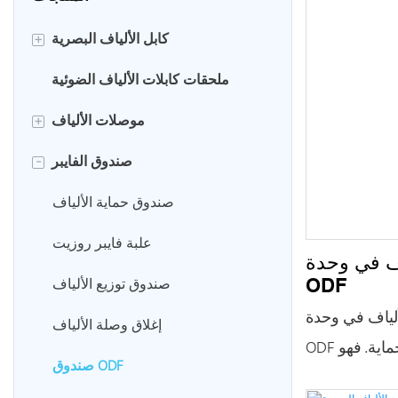
كابل الألياف البصرية
+
كابلات الألياف الخارجية
ملحقات كابلات الألياف الضوئية
كابل الألياف الداخلي
موصلات الألياف
+
كابل إسقاط FTTH
سلك تصحيح الألياف
صندوق الفايبر
-
كابلات الألياف المدرعة
ضفيرة الألياف
صندوق حماية الألياف
كابل الألياف المنفوخ بالهواء
مقسم الألياف الضوئية
علبة فايبر روزيت
اف في وحدة
محول الألياف
صندوق توزيع الألياف
ODF
ألياف في وحدة
إغلاق وصلة الألياف
ODF لانصهار الألياف والتثبيت والحماية. فهو
صندوق ODF
ثل تثبيت كابل