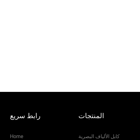
الحديدية DIN، مع تصميم مدمج وطريقة
الإلكتروستاتيكي ، السطح 
تركيب مرنة
الشرق إلى الصدأ. ليس م
الصفائح ذات القوة العا
تشوهها. تم تصميم ألواح تصح
الأجزاء المعدنية مع زوايا
تلف الكابلات. تم تصميم ا
بتصميم منزلق ، ولوحة ال
بالفعل على الخزانة ، يمك
دون إزالة
المنتجات
رابط سريع
كابل الألياف البصرية
Home