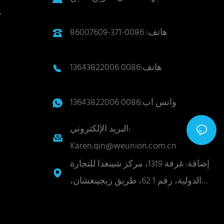
م
هاتف: 0086-371-86007609
هاتف:0086 13643822006
واتس اب:0086 13643822006
البريد الإلكتروني:
Karen.qin@weunion.com.cn
إضافة: غرفة 1319، مركز شينغدا للتجارة
الدولية، رقم 1 62، طريق زيجينغشان،
منطقة جوانتشنغ، مدينة تشنغتشو،
مقاطعة خنان، الصين 450004