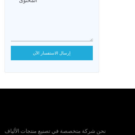
المحتوى
الأملس ، وليس
ن السهل تشوه
لية ، ولا يسهل
يح الألياف من
 مستديرة لتجنب
إرسال الاستفسار الآن
للوحة السفلية
تصحيح المثبتة
ن ضبط الأسلاك
 لوحة التصحيح
نحن شركة متخصصة في تصنيع منتجات الألياف