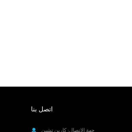
تثبيته في رفوف وخزانات 19 بوصة ويمكن
تجهيزها بوحدات محول MPO المتصلة مسبقًا
أو لوحات أمامية محول MPO. يجمع المنتج
بين مزايا موصلات MPO ويوفر حلول توصيل
الألياف البصرية الفعالة والمستقرة من خلال
التصميم المعياري
اتصل بنا
جهة الاتصال: كارين تشين