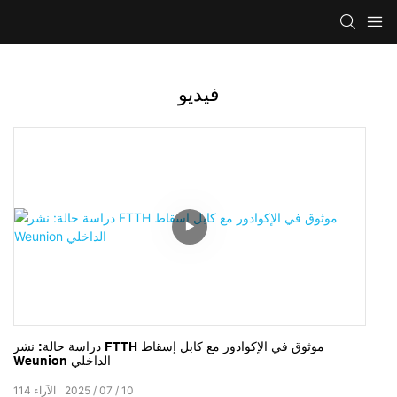
فيديو
دراسة حالة: نشر FTTH موثوق في الإكوادور مع كابل إسقاط
Weunion الداخلي
10
07
2025
الآراء
114