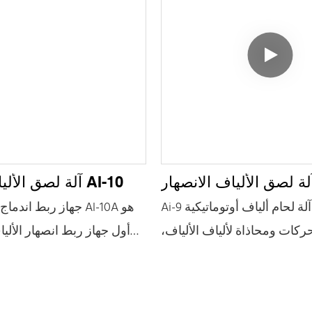
آلة لصق الألياف الانصهار AI-10
Ai-9 عبارة عن آلة لحام ألياف أوتوماتيكية
جهاز ربط اندماج الإشار
كات ومحاذاة لألياف الألياف،
أول جهاز ربط انصهار الألي
ية ووظيفة الكشف عن الضوء
الجيل الرابع في العالم
دة المعالجة المركزية الصناعية
الساطور الكهربائي وجهاز ا
واة، سرعة تشغيل سريعة، لحام