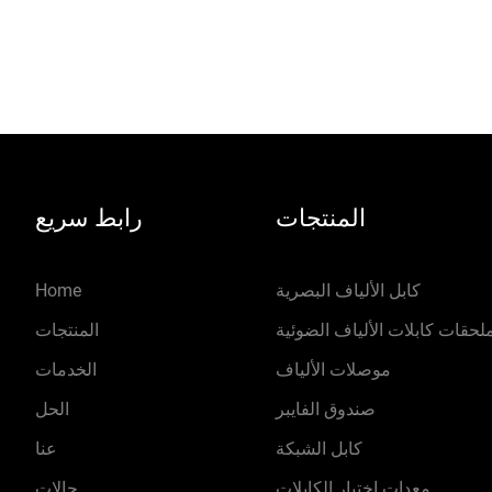
تكبير 320 مرة، بطا
كبيرة 7800 مللي أمبي
توصيل وتسخ
عالية، جافة، باردة وغيرها الب
المنتجات
رابط سريع
تزال ت
كابل الألياف البصرية
Home
لحقات كابلات الألياف الضوئية
المنتجات
موصلات الألياف
الخدمات
صندوق الفايبر
الحل
كابل الشبكة
عنا
معدات اختبار الكابلات
حالات