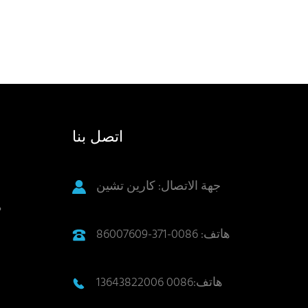
اتصل بنا
جهة الاتصال: كارين تشين
م
هاتف: 0086-371-86007609
هاتف:0086 13643822006