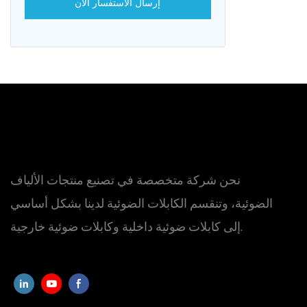
إرسال الاستفسار الآن
توصيل سريع 6 ثوانٍ، تسخين 15 ثانية، شاشة
LCD ملونة عالية الدقة مقاس 5 بوصات،
رية ليثيوم ذات سعة
ر في الساعة يمكنها
ين 240 نواة، على ارتفاعات
يئات القاسية لا
عمل بشكل جيد
نحن شركة متخصصة في تصنيع منتجات الألياف
الضوئية، وتنقسم الكابلات الضوئية لدينا بشكل أساسي
إلى كابلات ضوئية داخلية وكابلات ضوئية خارجية.