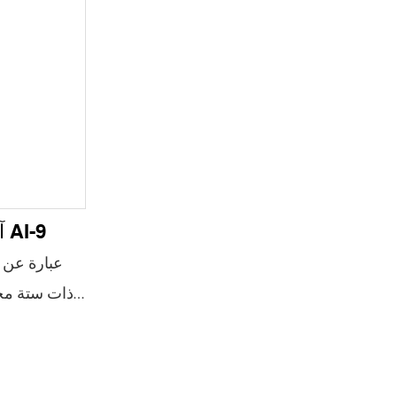
آلة لصق الألياف الانصهار AI-9
ذات ستة محر
مع طاقة بصر
الأحمر. وح
رباعية الن