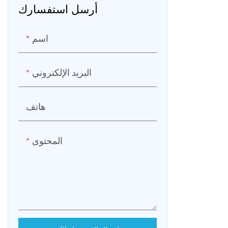
أرسل استفسارك
ة، مما يجعلها
العالم، صغيرة
اسم
ألياف الضوئية
البريد الإلكتروني
Signal fi عددًا من براءات الاختراع،
لرئيسي وصندوق
هاتف
الأدوات ومجموعة كاملة من الملحقات 4.5
دوق الأدوات
المحتوى
الحجم 25.5 سم × 16.5 سم × 23 سم. في
والمدمجة، يتم
مقعد والمقعد
لجة المركزية
ائقة السرعة،