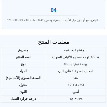
04
12C، 24C، 36C، 48C، 96C، 144C اختياري، مع أو بدون ذيل الألياف البصرية ومحول.
معلمات المنتج
المؤشرات الفنية
مشروع
لوحة تصحيح الألياف الضوئية Din-rail
اسم المنتج
19 بوصة نوع ثابت
نوع
الصلب المدرفلة على البارد
المواد
144
السعة القصوى (الأساسية)
SC/FC/LC/ST
محول
أسود
اللون
-40~+85°C
درجة حرارة العمل