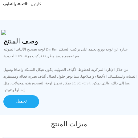
كارتون
التعبئة والتغليف:
وصف المنتج
لوحة تصحيح الألياف الضوئية Din Rail عبارة عن لوحة توزيع تعتمد على تركيب السكك
الحديدية DIN، مع تصميم مدمج وطريقة تركيب مرنة.
من خلال الإدارة المركزية لخطوط الألياف الضوئية، يكون هيكل الشبكة واضحًا وسهل
الصيانة واستكشاف الأخطاء وإصلاحها، مما يوفر حلول اتصال ألياف بصرية فعالة ومستقرة.
يمكن تجهيز لوحة التصحيح هذه بمحولات، مثل LC SC FC ST، وما إلى ذلك، والتي يمكن
إدخالها وتثبيتها.
تحميل
ميزات المنتج