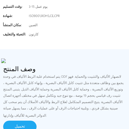
3-15 يوم عمل
وقت التسليم:
ISO9001,ROHS,CE,CPR
شهادة:
الصين
مكان المنشأ:
كارتون
التعبئة والتغليف:
وصف المنتج
يتم استخدام علبة الربط الألياف في وحدة ODF لانصهار الألياف والتثبيت والحماية. فهو
يجمع بين وظائف متعددة مثل تثبيت كابل الألياف البصرية ، وإنهاء كابل الألياف البصرية ،
وتوزيع الألياف البصرية ، وحماية كابل الألياف البصرية وحماية الألياف الذيل. يتبنى المنتج
تثبيت رف قياسي بحجم 19 بوصة ، مع تنوع جيد وتكامل سهل في مختلف أجهزة اتصال
الألياف البصرية. يتيح التصميم المتكامل لعلاج الربط والألياف الأسلاك أن يتم سحب كل
صينية بشكل فردي ، وتلبية احتياجات الرف أو على عمليات الرف ، مما يسهل صيانة
الدوائر البصرية للألياف وإدارتها.
تحميل