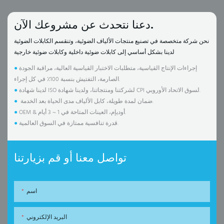
دعنا نتحدث عن مشروعك الآن.
نحن شركة متخصصة في تصنيع منتجات الألياف الضوئية، وتنقسم الكابلات الضوئية
لدينا بشكل أساسي إلى كابلات ضوئية داخلية وكابلات ضوئية خارجية
إجراءات الإنتاج القياسية، متطلبات الاختبار القياسية العالية، مراقبة الجودة
●
الصارمة، التفتيش بنسبة 100٪ في كل إجراء.
لدينا شهادة ISO لشركتنا ومنتجاتنا، ولدينا شهادة CPI لسوق الاتحاد الأوروبي.
●
ضمان لمدة طويلة، كابل الألياف مدى الحياة بعد الخدمة.
●
OEM & أوديإم، العينات المتاحة في 1 ~ 3 أيام.
●
قدرة تنافسية ممتازة في السوق العالمية.
●
تواصل معنا أو قم بزيارتنا
اسم
البريد الإلكتروني