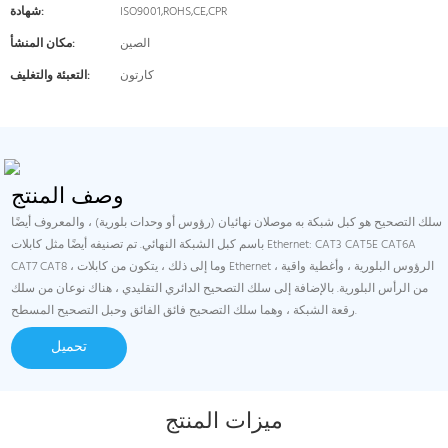
ISO9001,ROHS,CE,CPR
شهادة:
الصين
مكان المنشأ:
كارتون
التعبئة والتغليف:
وصف المنتج
سلك التصحيح هو كبل شبكة به موصلان نهائيان (رؤوس أو وحدات بلورية) ، والمعروف أيضًا
باسم كبل الشبكة النهائي. تم تصنيفه أيضًا مثل كابلات Ethernet: CAT3 CAT5E CAT6A
CAT7 CAT8 ، وما إلى ذلك ، يتكون من كابلات Ethernet ، الرؤوس البلورية ، وأغطية واقية
من الرأس البلورية. بالإضافة إلى سلك التصحيح الدائري التقليدي ، هناك نوعان من سلك
رقعة الشبكة ، وهما سلك التصحيح فائق الفائق وحبل التصحيح المسطح.
تحميل
ميزات المنتج