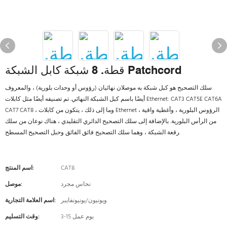
قطة. 8 شبكة كابل الشبكة Patchcord
سلك التصحيح هو كبل شبكة به موصلان نهائيان (رؤوس أو وحدات بلورية) ، والمعروف
أيضًا باسم كبل الشبكة النهائي. تم تصنيفه أيضًا مثل كابلات Ethernet: CAT3 CAT5E CAT6A
CAT7 CAT8 ، وما إلى ذلك ، يتكون من كابلات Ethernet ، الرؤوس البلورية ، وأغطية واقية
من الرأس البلورية. بالإضافة إلى سلك التصحيح الدائري التقليدي ، هناك نوعان من سلك
رقعة الشبكة ، وهما سلك التصحيح فائق الفائق وحبل التصحيح المسطح.
CAT8
اسم المنتج:
نحاس مجرد
موصل:
ويونيون/يونيونفايبر
اسم العلامة التجارية:
3-15 يوم عمل
وقت التسليم: