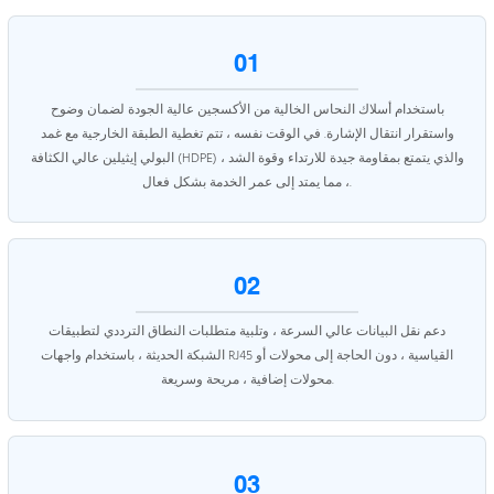
01
باستخدام أسلاك النحاس الخالية من الأكسجين عالية الجودة لضمان وضوح
واستقرار انتقال الإشارة. في الوقت نفسه ، تتم تغطية الطبقة الخارجية مع غمد
البولي إيثيلين عالي الكثافة (HDPE) ، والذي يتمتع بمقاومة جيدة للارتداء وقوة الشد
، مما يمتد إلى عمر الخدمة بشكل فعال.
02
دعم نقل البيانات عالي السرعة ، وتلبية متطلبات النطاق الترددي لتطبيقات
الشبكة الحديثة ، باستخدام واجهات RJ45 القياسية ، دون الحاجة إلى محولات أو
محولات إضافية ، مريحة وسريعة.
03