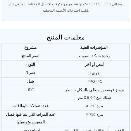
متوافقة مع بروتوكولات الاتصال المختلفة ، بما في ذلك SIP ، H.323 ، وما إلى ذلك ،
لتلبية احتياجات الأنظمة المختلفة.
معلمات المنتج
المؤشرات الفنية
مشروع
وحدة شبكة الصوت
اسم المنتج
أبيض أو آخر
اللون
Tهري
نعم
T
PPO+PC
شل
برونز فوسفور مطلي بالنيكل ، بقطر
IDC
سلك من 0.4-0.6 مم
≥ 250 مرة
عدد اتصالات البطاقات
≥ 750 مرة
عدد المرات التي يتم فيها فصل
المقبس وتوصيلها
القصدير أو الطلاء النحاسي بالكهرباء
إدراج دبوس