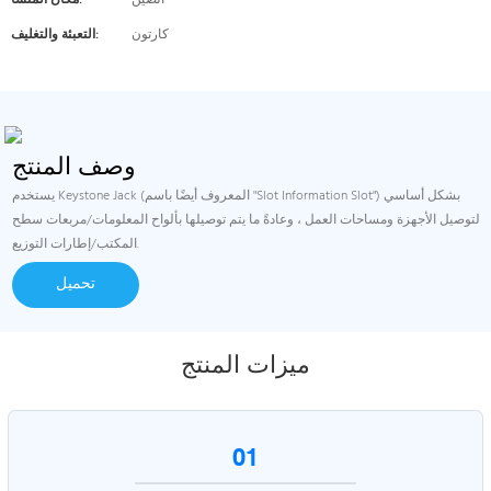
الصين
مكان المنشأ:
كارتون
التعبئة والتغليف:
وصف المنتج
يستخدم Keystone Jack (المعروف أيضًا باسم "Slot Information Slot") بشكل أساسي
لتوصيل الأجهزة ومساحات العمل ، وعادةً ما يتم توصيلها بألواح المعلومات/مربعات سطح
المكتب/إطارات التوزيع.
تحميل
ميزات المنتج
01