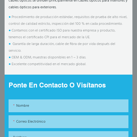
cables ópticos se dividen principalmente en cables ópticos para interiores y
cables ópticos para exteriores.
●
Procedimiento de producción estándar, requisitos de prueba de alto nivel,
control de calidad estricto, inspección del 100 % en cada procedimiento.
●
Contamos con el certificado ISO para nuestra empresa y producto,
tenemos el certificado CPI para el mercado de la UE.
●
Garantía de larga duración, cable de fibra de por vida después del
servicio.
●
OEM & ODM, muestras disponibles en 1 ~ 3 días.
●
Excelente competitividad en el mercado global.
Ponte En Contacto O Visítanos
Nombre
Correo Electrónico