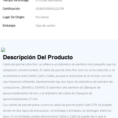
Tiempo De Entrega:
3-15 días laborables
Certificación:
ISO9001,ROHS,CE,CPR
Lugar De Origen:
Porcelana
Embalaje:
Caja de cartón
Descripción Del Producto
Cable de parche ultra fino: se refiere a un diámetro de alambre más pequeño que los
saltadores convencionales. El cable de parche ultra fino solo no se ha reducido y no
se diferencia entre Cat5e, Cat6 y Cat6a, porque la estructura es la misma, con solo
una impresión diferente. Generalmente hay dos tipos de diámetros de alambre de
conductores: 28AWG y 32AWG. El diámetro del alambre de 28awg es de
aproximadamente 3.8 mm, y el diámetro del cable de 32awg es de
aproximadamente 2.7 mm
Los cables de parche plano (como el cable de parche plano Cat6 UTP) se pueden
dividir en dos tipos de estructuras: sin blindaje y blindado, sin distinguir entre los
tipos. El no blindado puede denominarse Cat5e o Cat6; Se puede decir que el