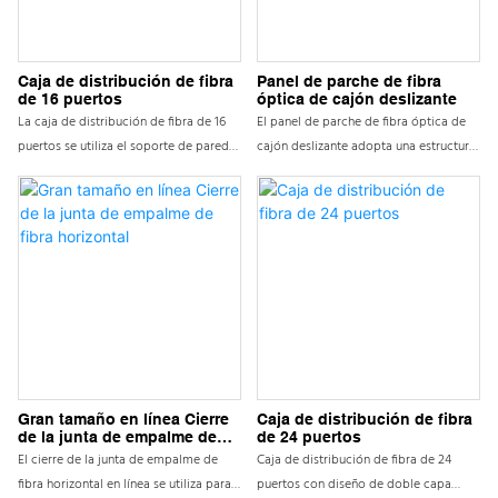
tiene alta resistencia, resistencia a la
exceso y protección de cables de fibra
corrosión, estructura madura, sellado
óptica. Los marcos de distribución
confiable y construcción conveniente
ODF tienen las ventajas de la
Caja de distribución de fibra
Panel de parche de fibra
configuración flexible, la instalación y
de 16 puertos
óptica de cajón deslizante
el uso simple, el mantenimiento fácil y
La caja de distribución de fibra de 16
El panel de parche de fibra óptica de
la gestión fácil. Son equipos esenciales
puertos se utiliza el soporte de pared
cajón deslizante adopta una estructura
para la comunicación de fibra óptica
SC LC para empalme y terminación
de cajón diagonal, instalación de
terminales de red de cable de fibra
entre el cable de fibra óptica FC FC de
bastidor de 19 "estándar de 19", una
óptica o puntos de retransmisión para
interior y coletas. Usado para el tipo
fuerte compatibilidad y puede
lograr fusión y acceso de cable de fibra
montado en la pared. También puede
integrarse fácilmente en varios
óptica de fibra
usar este cuadro de distribución de
dispositivos de comunicación de fibra
fibra para 1:16 cableados de divisor de
óptica, lo que lo convierte en una
fibra óptica PLC para conectar cables
opción ideal para aplicaciones como
de caída de 16 piezas
FTTH y CATV, lo que lo convierte en
Fácil de instalar, administrar y
mantener circuitos de fibra óptica
Gran tamaño en línea Cierre
Caja de distribución de fibra
de la junta de empalme de
de 24 puertos
fibra horizontal
El cierre de la junta de empalme de
Caja de distribución de fibra de 24
fibra horizontal en línea se utiliza para
puertos con diseño de doble capa