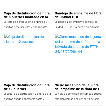
adaptar la variedad de estilos de
conexión óptica; La fibra óptica se
puede manejar de manera efectiva.
Caja de distribución de fibra
Bandeja de empalme de fibra
de 8 puertos montada en la
de unidad ODF
Disponible para 1*2/1*4 PLC Splitter
pared interior/exterior
La caja de distribución de fibra de 8
La bandeja de empalme de fibra de
puertos tiene una estructura robusta, un
unidad ODF se usa para fusión, fijación
tamaño liviano y es fácil de instalar. Se
y protección de fibra. Combina
puede instalar en paredes o postes de
múltiples funciones, como la fijación
servicios públicos y su cubierta
del cable de fibra óptica, la
impermeable garantiza la máxima
terminación del cable de fibra óptica,
protección contra la humedad,
la distribución de fibra óptica y la
asegurando un rendimiento óptimo en
protección del núcleo del cable de
cualquier condición climática.
fibra óptica y la protección de fibra de
cola. El producto adopta una
instalación de bastidor estándar de 19
pulgadas, con buena versatilidad y fácil
integración en varios dispositivos de
Caja de distribución de fibra
Cierre mecánico de la junta
de 12 puertos
del empalme de la fibra de la
comunicación de fibra óptica. El diseño
bóveda de la base de FTTH
El cuadro de distribución de fibra de 12
La caja de conexión de cables ópticos,
integrado de la bandeja de fibra de
24/48/72/96/144
puertos puede conectarse hasta 2
también llamada caja y barril de unión
empalme y cableado de fusión permite
cables ópticos, proporcionando
de cables ópticos, es adecuada para
que cada bandeja se retire