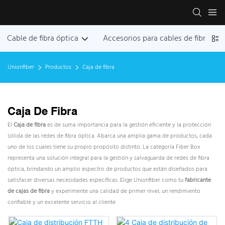
Cable de fibra óptica
Accesorios para cables de fibra ópt
Unionfiber
Productos
Caja de fibra
Caja De Fibra
El
Caja de fibra
es de suma importancia para la gestión eficiente y la protección
sólida de las redes de fibra óptica. Abarca una amplia gama de productos, cada
uno de los cuales tiene su propio propósito distinto. La categoría Fiber Box
representa una solución integral para la gestión y salvaguarda de redes de fibra
óptica, brindando un amplio espectro de productos que están diseñados para
satisfacer diversas necesidades específicas. Elige Unionfiber como tu
fabricante
de cajas de fibra
y experimente una calidad de primer nivel, un rendimiento
confiable y un excelente servicio al cliente