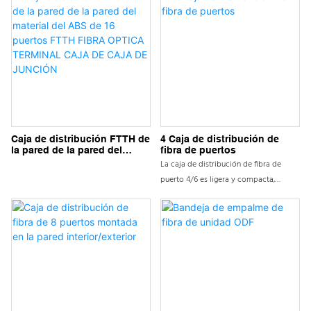
Caja de distribución FTTH de
4 Caja de distribución de
la pared de la pared del
fibra de puertos
material del ABS de 16
La caja de distribución de fibra de
puertos FTTH FIBRA OPTICA
puerto 4/6 es ligera y compacta,
TERMINAL CAJA DE CAJA
especialmente adecuada para la
DE JUNCIÓN
conexión protectora de cables de fibra
y coletas en FTTH. Ampliamente
utilizado en la terminación final de
edificios y villas residenciales, a fibras
de almacenamiento y empalme y
protege la fusión de la fibra; Se puede
instalar en la pared y el poste; Puede