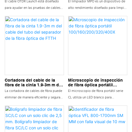
El cable OTDR Launch está diseñado
El limpiador MPO es un dispositivo de
y otros campos. El molde para
para ayudar en las pruebas de cables
alto rendimiento diseñado para limpiar
instrumentos adopta un proceso
de fibra óptica cuando se utiliza un
los extremos de los casquillos de los
avanzado de moldeo en frío; Hermoso
OTDR. La caja de fibra de lanzamiento
conectores MPO & MTP. Herramienta
y duradero, el diseño del molde del
del OTDR se utiliza con reflectómetros
rentable para limpiar los extremos de
instrumento cumple con los requisitos
ópticos en el dominio del tiempo
las fibras sin el uso de alcohol. Ahorra
ergonómicos. El H-OPM utiliza el
(OTDR) para ayudar a minimizar los
tiempo al limpiar eficazmente las 12
detector incorporado, que puede
efectos del pulso de lanzamiento del
fibras a la vez. El limpiador de
protegerse bien. Con una forma
OTDR en la incertidumbre de la
conectores MPO está diseñado para
pequeña, puede elegir la pantalla
medición. Disponible en diferentes
limpiar tanto los extremos de los
retroiluminada y la función de apagado
configuraciones y longitudes de fibra.
puentes expuestos como los
automático, con un rango de prueba de
conectores de los adaptadores.
potencia óptica ultra amplio.
Cortadora del cable de la
Microscopio de inspección
fibra de la cinta 1.9-3m m del
de fibra óptica portátil
cable del tubo del separador
100/160/200/320/400X
La cortadora de cables de fibra puede
El microscopio de fibra portátil serie
de la fibra óptica de FTTH
eliminar de manera eficiente y segura
CL utiliza un LED blanco para
las capas protectoras externas e
iluminación coaxial. La luz se introduce
internas de los cables de fibra óptica.
en la trayectoria óptica (eje) de modo
Adoptar conceptos de diseño
que salga por la punta del objetivo e
innovadores y materiales de alta
incida en la muestra perpendicular al
calidad para la fabricación, garantizar
extremo de la fibra. Produce un