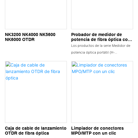
NK3200 NK4000 NK5600
Probador de medidor de
NK6000 OTDR
potencia de fibra óptica con
conector SC y FC todo en
Los productos de la serie Medidor de
uno de mano
potencia óptica portátil (H-
OPM)/fuente láser/fuente de luz roja
visible (VFL) se utilizan principalmente
para la medición continua de potencia
de señal óptica. Se utiliza un
microprocesador de baja potencia
para el control. El H-OPM tiene las
ventajas de ser completamente
funcional y rendimiento confiable.
Ampliamente utilizado en la
construcción y mantenimiento de fibra
óptica, comunicación por fibra óptica,
Caja de cable de lanzamiento
Limpiador de conectores
OTDR de fibra óptica
MPO/MTP con un clic
detección de fibra óptica, CATV óptico