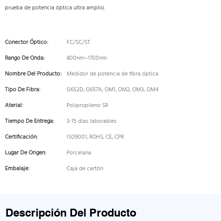
prueba de potencia óptica ultra amplio.
Conector Óptico:
FC/SC/ST
Rango De Onda:
800nm~1700nm
Nombre Del Producto:
Medidor de potencia de fibra óptica
Tipo De Fibra:
G652D, G657A, OM1, OM2, OM3, OM4
Aterial:
Polipropileno SR
Tiempo De Entrega:
3-15 días laborables
Certificación:
ISO9001, ROHS, CE, CPR
Lugar De Origen:
Porcelana
Embalaje:
Caja de cartón
Descripción Del Producto