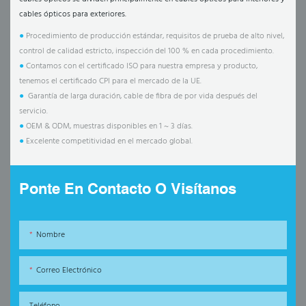
cables ópticos para exteriores.
●
Procedimiento de producción estándar, requisitos de prueba de alto nivel,
control de calidad estricto, inspección del 100 % en cada procedimiento.
●
Contamos con el certificado ISO para nuestra empresa y producto,
tenemos el certificado CPI para el mercado de la UE.
●
Garantía de larga duración, cable de fibra de por vida después del
servicio.
●
OEM & ODM, muestras disponibles en 1 ~ 3 días.
●
Excelente competitividad en el mercado global.
Ponte En Contacto O Visítanos
Nombre
Correo Electrónico
Teléfono