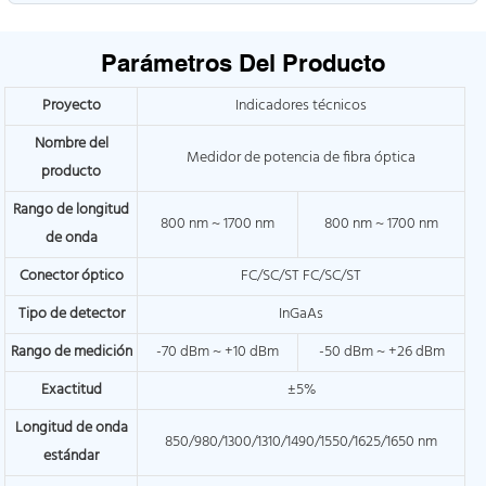
Parámetros Del Producto
Proyecto
Indicadores técnicos
Nombre del
Medidor de potencia de fibra óptica
producto
Rango de longitud
800 nm ~ 1700 nm
800 nm ~ 1700 nm
de onda
Conector óptico
FC/SC/ST FC/SC/ST
Tipo de detector
InGaAs
Rango de medición
-70 dBm ~ +10 dBm
-50 dBm ~ +26 dBm
Exactitud
±5%
Longitud de onda
850/980/1300/1310/1490/1550/1625/1650 nm
estándar