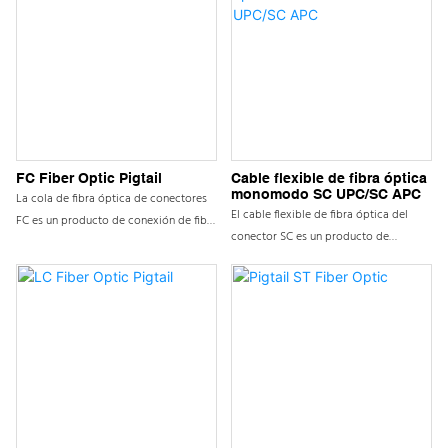
FC Fiber Optic Pigtail
Cable flexible de fibra óptica
monomodo SC UPC/SC APC
La cola de fibra óptica de conectores
El cable flexible de fibra óptica del
FC es un producto de conexión de fibra
conector SC es un producto de
óptica de alta calidad diseñado
conexión de fibra óptica de alto
específicamente para conexiones
rendimiento diseñado específicamente
eficientes y estables en sistemas de
para una conexión precisa entre
comunicación de fibra óptica. Su
dispositivos de fibra óptica en redes
interfaz de conector FC única garantiza
de comunicación modernas.
un acoplamiento preciso entre las
fibras ópticas, reduciendo así la
pérdida de inserción y mejorando la
calidad de la transmisión de la señal