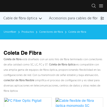
Cable de fibra óptica
Accesorios para cables de fibra ópt
Unionfiber
Productos
Conectores de fibra
Coleta de fibra
Coleta De Fibra
Coleta de fibra
está diseñado con un solo hilo de fibra terminado con conectores
de alta calidad como SC, LC, FC y ST.
Coleta de fibra óptica
es compatible con
una amplia gama de equipos de fibra óptica, proporcionando flexibilidad en las
configuraciones de red. Con su transmisión de señal estable y baja atenuación,
conector de fibra flexible
simplifica el proceso de configuración y es ideal para
diversas aplicaciones en telecomunicaciones, centros de datos y otras redes de
fibra óptica.