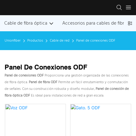
Cable de fibra óptica
Accesorios para cables de fibra ópt
Unionfiber
Productos
Cable de red
Panel de conexiones ODF
Panel De Conexiones ODF
Panel de conexiones ODF
Proporciona una gestión organizada de las conexiones
de fibra óptica.
Panel de fibra ODF
Permite un fácil enrutamiento y conmutación
de señales. Con su construcción robusta y diseño modular,
Panel de conexión de
fibra óptica ODF
Es ideal para instalaciones de red a gran escala.