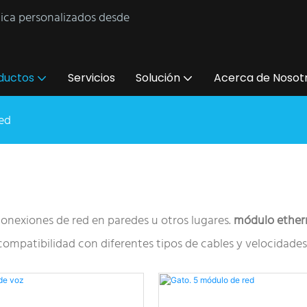
tica personalizados desde
ductos
Servicios
Solución
Acerca de Nosot
ed
onexiones de red en paredes u otros lugares.
módulo ethe
 compatibilidad con diferentes tipos de cables y velocidades