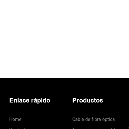
 conectados a paneles de
cuadros de
rcos de distribución
Enlace rápido
Productos
Home
Cable de fibra óptica