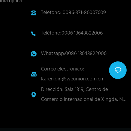
ibra óptica
Teléfono: 0086-371-86007609
Teléfono:0086 13643822006
s
Whatsapp:0086 13643822006
Correo electrónico:
Karen.qin@weunion.com.cn
Dirección: Sala 1319, Centro de
Comercio Internacional de Xingda, No.
62, Zijingshan Road, distrito de
Guancheng, ciudad de Zhengzhou,
provincia de Henan, China 450004