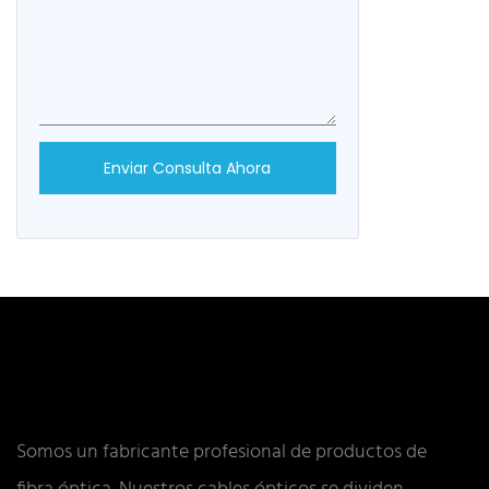
generalmente
información/
escritorio/ma
Enviar Consulta Ahora
Somos un fabricante profesional de productos de