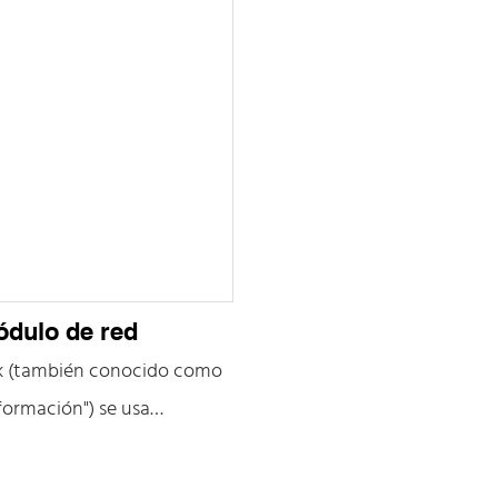
 conectados a paneles de
generalmente conectados a 
cuadros de
información/cuadros de
rcos de distribución
escritorio/marcos de distrib
ódulo de red
k (también conocido como
formación") se usa
te para conectar
 espacios de trabajo,