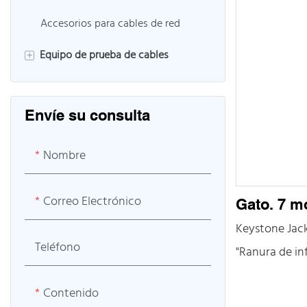
generalmente
Gabinete de fibra
Accesorios para cables de red
información/
Equipo de prueba de cables
escritorio/ma
+
Kits de herramientas de fibra
Envíe su consulta
Empalmador de fusión de fibra
OTDR
Nombre
Correo Electrónico
Gato. 7 m
Keystone Jac
Teléfono
"Ranura de in
principalmen
Contenido
dispositivos y