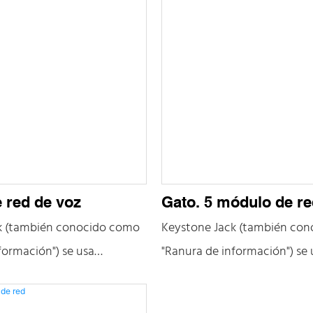
 red de voz
Gato. 5 módulo de r
k (también conocido como
Keystone Jack (también co
formación") se usa
"Ranura de información") se 
te para conectar
principalmente para conect
 espacios de trabajo,
dispositivos y espacios de tr