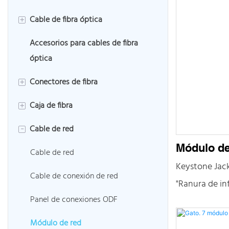
Cable de fibra óptica
+
Accesorios para cables de fibra
Cable de fibra exterior
óptica
Cable de fibra interior
Conectores de fibra
+
Cable de bajada FTTH
Caja de fibra
Cable de conexión de fibra
+
Cable de fibra blindado
Cable de red
Coleta de fibra
Caja de protección de fibra
-
Cable de fibra soplada por aire
Módulo de
Divisor de fibra óptica
Caja de rosetas de fibra
Cable de red
Keystone Jac
Adaptador de fibra
Caja de distribución de fibra
Cable de conexión de red
"Ranura de in
Cierre de junta de fibra
Panel de conexiones ODF
principalmen
dispositivos y
caja ODF
Módulo de red