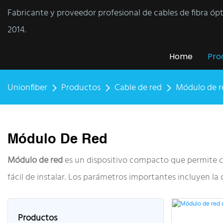
Fabricante y proveedor profesional de cables de fibra óp
2014.
Home
Pro
Unionfiber
Productos
Cable de red
Módulo de r
Módulo De Red
Módulo de red
es un dispositivo compacto que permite c
fácil de instalar. Los parámetros importantes incluyen la
Productos