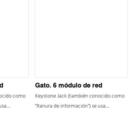
ed
Gato. 6 módulo de red
nocido como
Keystone Jack (también conocido como
usa
"Ranura de información") se usa
ar
principalmente para conectar
abajo,
dispositivos y espacios de trabajo,