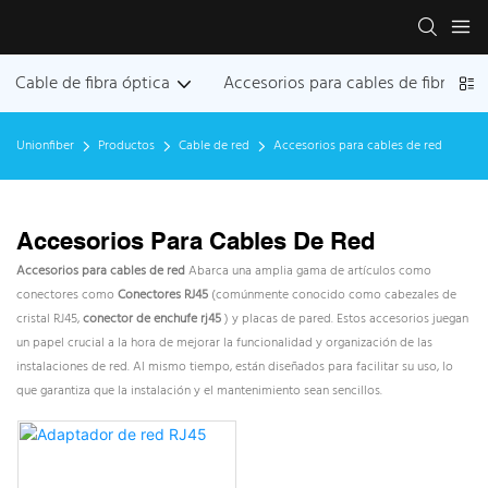
Cable de fibra óptica
Accesorios para cables de fibra ópt
Unionfiber
Productos
Cable de red
Accesorios para cables de red
Accesorios Para Cables De Red
Accesorios para cables de red
Abarca una amplia gama de artículos como
conectores como
Conectores RJ45
(comúnmente conocido como cabezales de
cristal RJ45,
conector de enchufe rj45
) y placas de pared. Estos accesorios juegan
un papel crucial a la hora de mejorar la funcionalidad y organización de las
instalaciones de red. Al mismo tiempo, están diseñados para facilitar su uso, lo
que garantiza que la instalación y el mantenimiento sean sencillos.