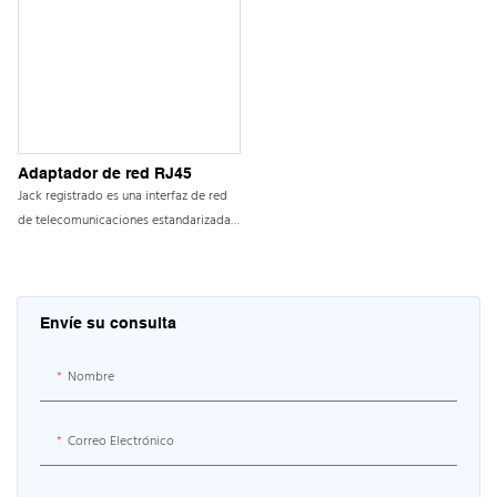
Adaptador de red RJ45
Jack registrado es una interfaz de red
de telecomunicaciones estandarizada
que proporciona transmisión de
sonido y datos. Los comunes incluyen
RJ11 y RJ45; RJ11 es un conector de
cristal telefónico, 6p4c (6 ranuras y 4
Envíe su consulta
contactos); RJ45 es un conector de
cristal de red, 8p8c (8 ranuras y 8
Nombre
contactos); Es una interfaz de conexión
importante entre los cables de red y
los dispositivos de red (como
Correo Electrónico
computadoras, enrutadores,
conmutadores, etc.)