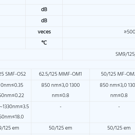
dB
dB
veces
≥500
℃
SM9/12
25 SMF-OS2
62.5/125 MMF-OM1
50/125 MF-OM
10nm≤0.35
850 nm≤3,0 1300
850 nm≤3,0 13
50nm≤0.22
nm≤0.8
nm≤0.8
~1330nm≤3.5
-
-
50nm≤18.0
9/125 em
50/125 em
50/125 em