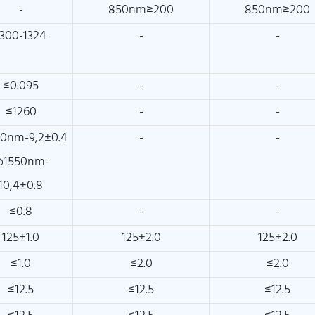
-
850nm≥200
850nm≥200
1300-1324
-
-
≤0.095
-
-
≤1260
-
-
0nm-9,2±0.4
-
-
1550nm-
10,4±0.8
≤0.8
-
-
125±1.0
125±2.0
125±2.0
≤1.0
≤2.0
≤2.0
≤12.5
≤12.5
≤12.5