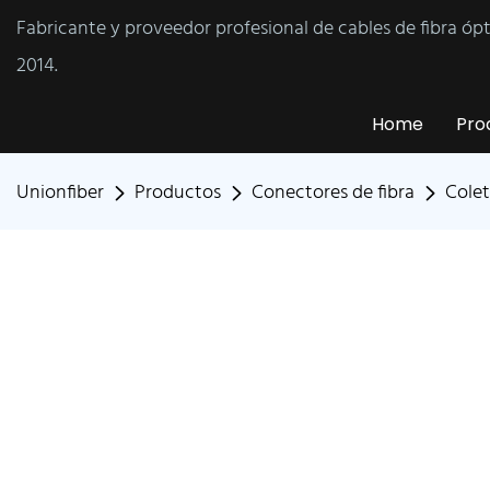
Fabricante y proveedor profesional de cables de fibra óp
2014.
Home
Pro
Unionfiber
Productos
Conectores de fibra
Colet