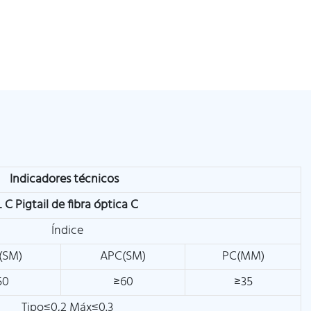
Indicadores técnicos
L
C Pigtail de fibra óptica C
Índice
(SM)
APC(SM)
PC(MM)
50
≥60
≥35
Tipo≤0,2 Máx≤0.3