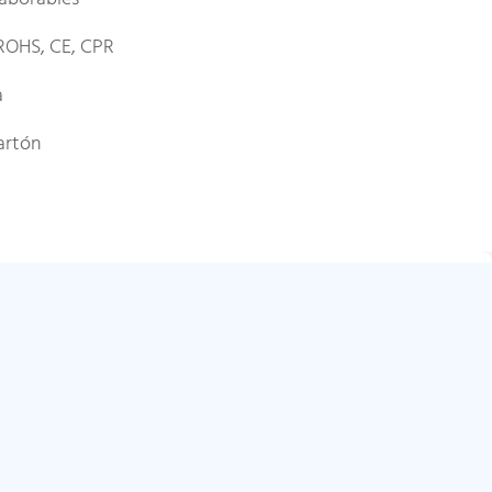
ROHS, CE, CPR
a
artón