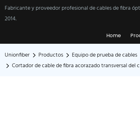
Fabricante y proveedor profesional de cables de fibra óp
2014.
Home
Pro
Unionfiber
Productos
Equipo de prueba de cables
Cortador de cable de fibra acorazado transversal del 