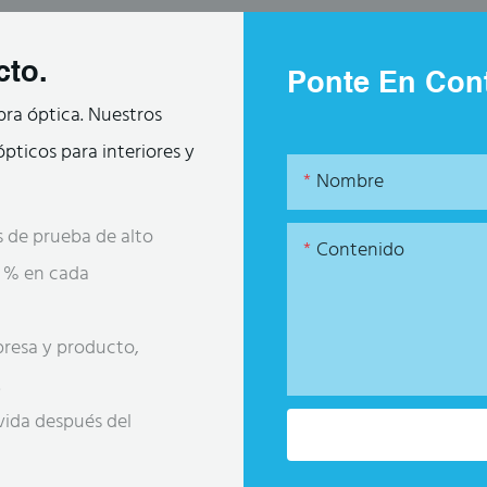
cto.
Ponte En Cont
bra óptica. Nuestros
pticos para interiores y
Nombre
 de prueba de alto
Contenido
00 % en cada
presa y producto,
.
 vida después del