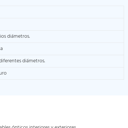
ios diámetros.
za
diferentes diámetros.
uro
les ópticos interiores y exteriores.