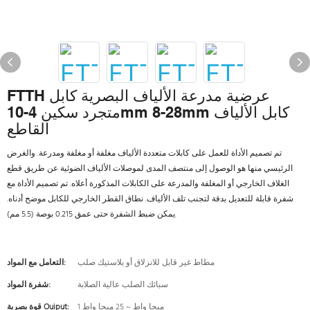
FTTH عرضية مدرعة الألياف البصرية كابل
متجرد سكين 4-10mm 8-28mm كابل الألياف
القاطع
تم تصميم الأداة للعمل على كابلات متعددة الألياف مغلفة أو مغلفة ومدرعة. والغرض
الرئيسي منها هو الوصول إلى منتصف المدى لموصلات الألياف الضوئية عن طريق قطع
الغلاف الخارجي أو المغلفة والمدرعة على الكابلات المذكورة أعلاه. تم تصميم الأداة مع
شفرة قابلة للتعديل بدقة لتجنب تلف الألياف. نطاق القطر الخارجي للكابل موضح أدناه.
يمكن ضبط الشفرة حتى عمق 0.215 بوصة (5.5 مم).
مطاط غير قابل للانزلاق أو بلاستيك صلب
التعامل مع المواد:
سبائك الصلب عالية الصلابة
شفرة المواد:
1 ميجا واط ~ 25 ميجا واط
قوة بصرية Ouiput: