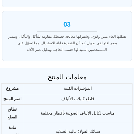
03
هيكلها العام متين وقوي، وشفراتها معالجة خصيصًا، مقاومة للتآكل والتآكل، وتتميز
بعمر افتراضي طويل. كما أن الشفرة قابلة للاستبدال، مما يُسهّل على
المستخدمين استبدالها حسب الحاجة، ويطيل عمر الأداة.
معلمات المنتج
المؤشرات الفنية
مشروع
قاطع كابلات الألياف
اسم المنتج
نطاق
مناسب لكابل الألياف الضوئية بأقطار مختلفة
القطع
مادة
سبائك الفولاذ عالية الصلابة