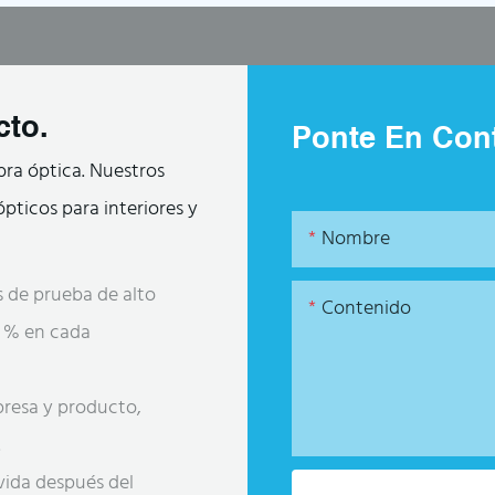
cto.
Ponte En Cont
bra óptica. Nuestros
pticos para interiores y
Nombre
 de prueba de alto
Contenido
00 % en cada
presa y producto,
.
 vida después del