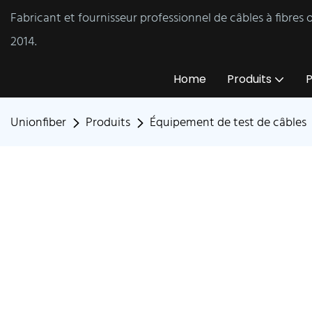
Fabricant et fournisseur professionnel de câbles à fibres
2014.
Home
Produits
P
Unionfiber
Produits
Équipement de test de câbles