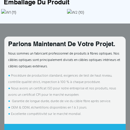
Emballage Du Produit
Parlons Maintenant De Votre Projet.
Nous sommes un fabricant professionnel de produits à fibres optiques. Nos
câbles optiques sont principalement divisés en câbles optiques intérieurs et
câbles optiques extérieurs.
●
Procédure de production standard, exigences de test de haut niveau,
contrôle qualité strict, inspection à 100 % à chaque procédure.
●
Nous avons un certificat ISO pour notre entreprise et nos produits, nous
avons un certificat CPI pour le marché européen.
●
Garantie de longue durée, durée de vie du câble fibre après service.
●
OEM & ODM, échantillons disponibles en 1 à 3 jours.
●
Excellente compétitivité sur le marché mondial.