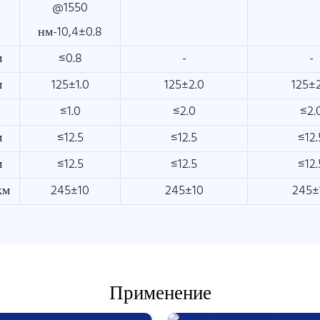
@1550
нм-10,4±0.8
м
≤0.8
-
-
м
125±1.0
125±2.0
125±2
≤1.0
≤2.0
≤2.
м
≤12.5
≤12.5
≤12.
м
≤12.5
≤12.5
≤12.
км
245±10
245±10
245±
Применение