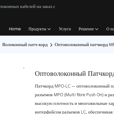
оконных кабелей на заказ с
Home
Продукты
Услуги
Решение
О н
Волоконный патч-корд
Оптоволоконный патчкорд M
Оптоволоконный Патчко
Патчкорд MPO-LC — оптоволоконный пат
разъемов MPO (Multi fibre Push On) и ра
высокую плотность и многожильные ха
интерфейсом разъемов LC, обеспечивая