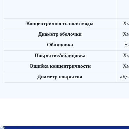
Концентричность поля моды
Х
Диаметр оболочки
Х
Облицовка
%
Покрытие/облицовка
Х
Ошибка концентричности
Х
Диаметр покрытия
дБ/