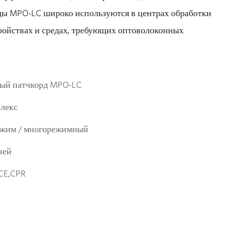
ды MPO-LC широко используются в центрах обработки
ройствах и средах, требующих оптоволоконных
ый патчкорд MPO-LC
лекс
жим / многорежимный
ней
CE,CPR