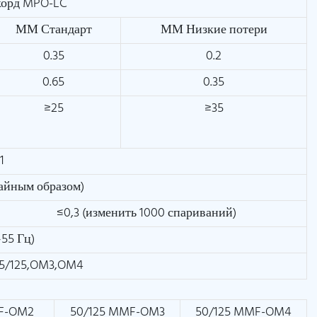
корд MPO-LC
ММ Стандарт
ММ Низкие потери
0.35
0.2
0.65
0.35
≥25
≥35
1
чайным образом)
≤0,3 (изменить 1000 спариваний)
–55 Гц)
5/125,OM3,OM4
MF-OM2
50/125 MMF-OM3
50/125 MMF-OM4