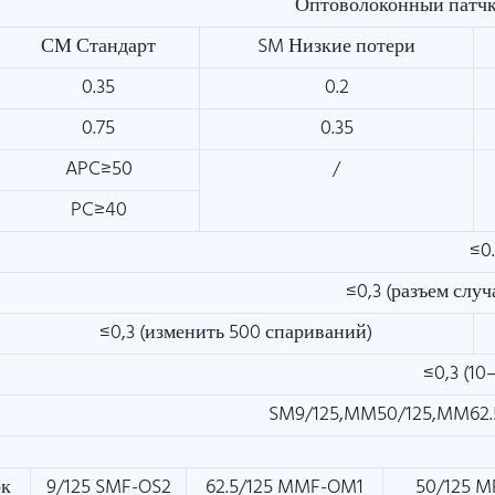
Оптоволоконный патч
СМ Стандарт
SM Низкие потери
0.35
0.2
0.75
0.35
APC≥50
/
PC≥40
≤0.
≤0,3 (разъем слу
≤0,3 (изменить 500 спариваний)
≤0,3 (10
SM9/125,MM50/125,MM62.
ок
9/125 SMF-OS2
62.5/125 MMF-OM1
50/125 