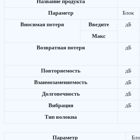
Название продукта
Параметр
Блок
Вносимая потеря
Введите
дБ
Макс
Возвратная потеря
дБ
Повторяемость
дБ
Взаимозаменяемость
дБ
Долговечность
дБ
Вибрация
дБ
Тип волокна
Параметр
Бл