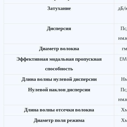
Затухание
дБ/
Дисперсия
Пс
нм.
Диаметр волокна
г
Эффективная модальная пропускная
EM
способность
Длина волны нулевой дисперсии
Н
Нулевой наклон дисперсии
Пс
нм.
Длина волны отсечки волокна
Х
Диаметр поля режима
Х