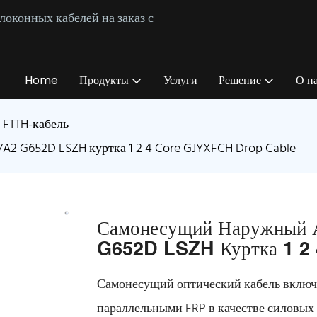
оконных кабелей на заказ с
Home
Продукты
Услуги
Решение
О н
FTTH-кабель
2 G652D LSZH куртка 1 2 4 Core GJYXFCH Drop Cable
Самонесущий Наружный
G652D LSZH Куртка 1 2
Самонесущий оптический кабель включае
параллельными FRP в качестве силовых 