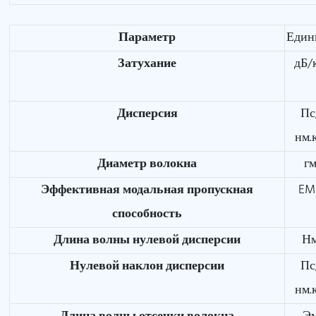
Параметр
Един
Затухание
дБ/
Дисперсия
Пс
нм.
Диаметр волокна
г
Эффективная модальная пропускная
EM
способность
Длина волны нулевой дисперсии
Н
Нулевой наклон дисперсии
Пс
нм.