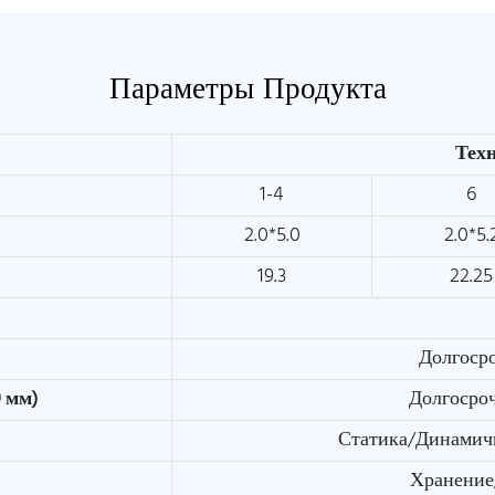
Параметры Продукта
Тех
1-4
6
2.0*5.0
2.0*5.
19.3
22.25
Долгоср
 мм)
Долгосро
Статика/Динамич
Хранение