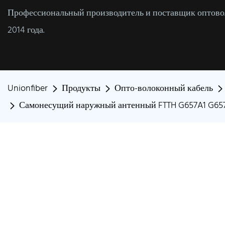
Профессиональный производитель и поставщик оптовол
2014 года.
Unionfiber
Продукты
Опто-волоконный кабель
Самонесущий наружный антенный FTTH G657A1 G657A