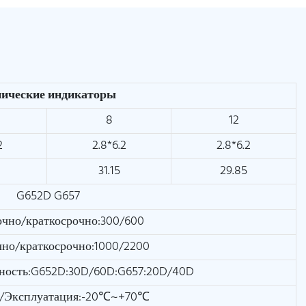
нические индикаторы
8
12
2
2.8*6.2
2.8*6.2
31.15
29.85
G652D G657
очно/краткосрочно:300/600
чно/краткосрочно:1000/2200
ность:G652D:30D/60D:G657:20D/40D
/Эксплуатация:-20℃~+70℃