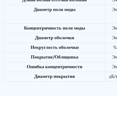
Длина волны отсечки волокна
Э
Диаметр поля моды
Э
Концентричность поля моды
Э
Диаметр оболочки
Э
Некруглость оболочки
%
Покрытие/Облицовка
Э
Ошибка концентричности
Э
Диаметр покрытия
дБ/