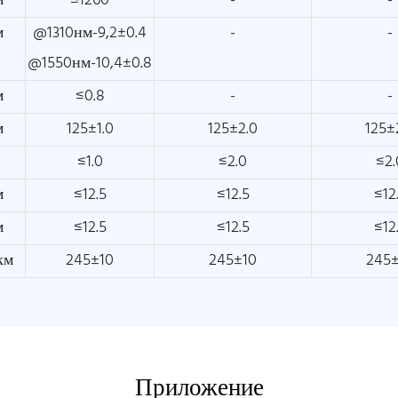
м
≤1260
-
-
м
@1310нм-9,2±0.4
-
-
@1550нм-10,4±0.8
м
≤0.8
-
-
м
125±1.0
125±2.0
125±
≤1.0
≤2.0
≤2.
м
≤12.5
≤12.5
≤12
м
≤12.5
≤12.5
≤12
км
245±10
245±10
245
Приложение