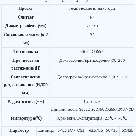
Проект
Технические индикаторы
Считает
1-4
Диаметр кабеля (мм)
2.0*3.0
Справочная масса (кг/
8.3
км)
Тип волокна
G652D G657
Прочность на
Долгосрочно/краткосрочно:100/200
растяжение (Н)
Сопротивление
Долгосрочно/краткосрочно:1000/2200
раздавливанию (Н/100
мм)
Радиус изгиба (мм)
Статика/
Динамичность:G652D:30D/60D:G657:20D/40D
Температура(℃)
Хранение/Эксплуатация:-20℃~+70℃
Параметр
Единица
9/125 SMF-OS2
62.5/125
50/125
50/125