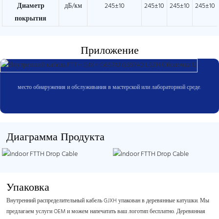
Диаметр
дБ/км
245±10
245±10
245±10
245±10
покрытия
Приложение
место обнаружения и обслуживания в мастерской или лабораторной среде.
Диаграмма Продукта
Упаковка
Внутренний распределительный кабель GJXH упакован в деревянные катушки. Мы
предлагаем услуги OEM и можем напечатать ваш логотип бесплатно. Деревянная