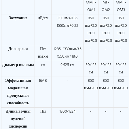
MMF-
MF-
MMF-
OM1
OM2
OM3
Затухание
дБ/км
1310нм≤0.35
850
850
850
1550нм≤0.22
нм≤3,0
нм≤3,0
нм≤3,0
1300
1300
1300
нм≤0.8
нм≤0.8
нм≤0.8
Дисперсия
Пс/
1285~1330нм≤3.5
-
-
-
нм.км
1550нм≤18.0
Диаметр волокна
гм
9/125 гм
50/125
50/125
50/125
гм
гм
гм
Эффективная
EMB
-
850
850
850
модальная
нм≥200
нм≥200
нм≥200
пропускная
способность
Длина волны
Нм
1300-1324
-
-
-
нулевой
дисперсии