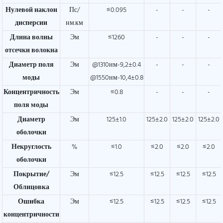
Нулевой наклон
Пс/
≤0.095
-
-
-
дисперсии
нм.км
Длина волны
Эм
≤1260
-
-
-
отсечки волокна
Диаметр поля
Эм
@1310нм-9,2±0.4
-
-
-
моды
@1550нм-10,4±0.8
Концентричность
Эм
≤0.8
-
-
-
поля моды
Диаметр
Эм
125±1.0
125±2.0
125±2.0
125±2.0
оболочки
Некруглость
%
≤1.0
≤2.0
≤2.0
≤2.0
оболочки
Покрытие/
Эм
≤12.5
≤12.5
≤12.5
≤12.5
Облицовка
Ошибка
Эм
≤12.5
≤12.5
≤12.5
≤12.5
концентричности