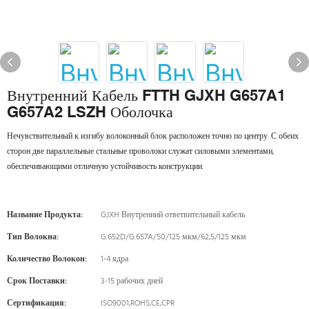
Внутренний Кабель FTTH GJXH G657A1
G657A2 LSZH Оболочка
Нечувствительный к изгибу волоконный блок расположен точно по центру. С обеих
сторон две параллельные стальные проволоки служат силовыми элементами,
обеспечивающими отличную устойчивость конструкции.
Название Продукта:
GJXH Внутренний ответвительный кабель
Тип Волокна:
G.652D/G.657A/50/125 мкм/62,5/125 мкм
Количество Волокон:
1-4 ядра
Срок Поставки:
3-15 рабочих дней
Сертификация:
ISO9001,ROHS,CE,CPR