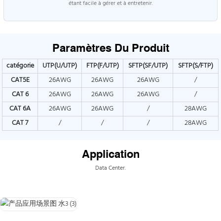
étant facile à gérer et à entretenir.
Paramètres Du Produit
catégorie
UTP(U/UTP)
FTP(F/UTP)
SFTP(SF/UTP)
SFTP(S/FTP)
CAT5E
26AWG
26AWG
26AWG
/
CAT
6
26AWG
26AWG
26AWG
/
CAT
6A
26AWG
26AWG
/
28AWG
CAT
7
/
/
/
28AWG
Application
Data Center.