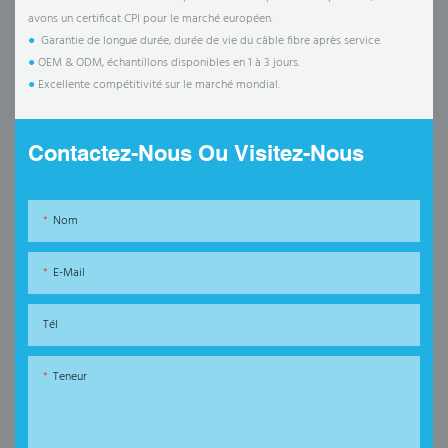
avons un certificat CPI pour le marché européen.
●
Garantie de longue durée, durée de vie du câble fibre après service.
●
OEM & ODM, échantillons disponibles en 1 à 3 jours.
●
Excellente compétitivité sur le marché mondial.
Contactez-Nous Ou Visitez-Nous
Nom
E-Mail
Tél
Teneur