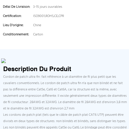
Délai De Livraison:
3-15 jours ouvrables
Certification:
ISO9001,ROHS,CE,CPR
Lieu D'origine:
Chine
Conditionnement:
Carton
Description Du Produit
Cordon de patch ultra fin: fait référence à un diamètre de fil plus petit que les
cavaliers conventionnels. Le cordon de patch ultra fin n'a que non blindé et ne fait
pas la différence entre Cat5e, Cat6 et Cat6A, car la structure est la même, avec
seulement une impression différente. Il existe généralement deux types de diamètres
de fil conducteur: 28AWG et 32AWG. Le diamètre de fil 28AWG est d'environ 3,8 mm
et le diamètre de fil 32AWG est d'environ 2,7 mm
Les cordons de patch plat (tels que le câble de patch plat CAT6 UTP) peuvent être
divisés en deux types de structures: non blindés et blindés, sans distinguer les types.
Les non blindés peuvent être appelés Cat5e ou Cat6; Le blindage peut être considéré