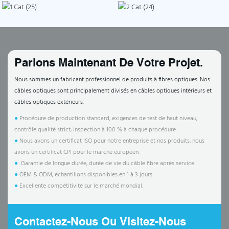
Parlons Maintenant De Votre Projet.
Nous sommes un fabricant professionnel de produits à fibres optiques. Nos
câbles optiques sont principalement divisés en câbles optiques intérieurs et
câbles optiques extérieurs.
●
Procédure de production standard, exigences de test de haut niveau,
contrôle qualité strict, inspection à 100 % à chaque procédure.
●
Nous avons un certificat ISO pour notre entreprise et nos produits, nous
avons un certificat CPI pour le marché européen.
●
Garantie de longue durée, durée de vie du câble fibre après service.
●
OEM & ODM, échantillons disponibles en 1 à 3 jours.
●
Excellente compétitivité sur le marché mondial.
Contactez-Nous Ou Visitez-Nous