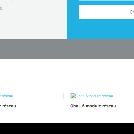
s.
E
e réseau
Chat. 6 module réseau