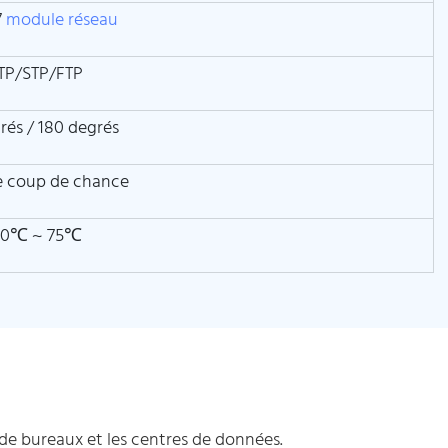
7
module réseau
TP/STP/FTP
rés / 180 degrés
le coup de chance
20℃ ~ 75℃
de bureaux et les centres de données.