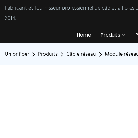
Fabricant et fournisseur professionnel de câbles à fibres
2014.
Home
Produits
P
Unionfiber
Produits
Câble réseau
Module résea