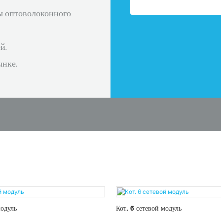
ы оптоволоконного
й.
ынке.
модуль
Кот. 6 сетевой модуль