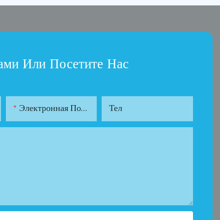
ами Или Посетите Нас
Электронная Почта
Тел