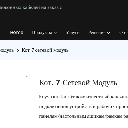
оконных кабелей на заказ с
Home
Продукты
Услуги
Решение
О н
модуль
Кот. 7 сетевой модуль
Кот. 7 Сетевой Модуль
Keystone Jack (также известный как «и
подключения устройств и рабочих про
панелям/настольным ящикам/рамкам ра