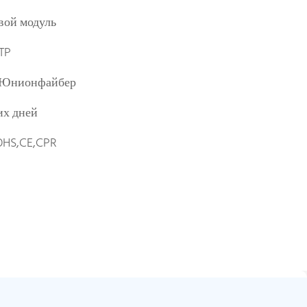
евой модуль
TP
Юнионфайбер
их дней
OHS,CE,CPR