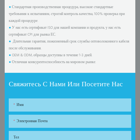
●
Стандартная производственная процедура, высокие стандартные
требования к испытаниям, строгий контроль качества, 100% проверка при
каждой процедуре.
●
У нас есть сертификат ISO для нашей компании и продукта, у нас есть
сертификат CPI для рынка ЕС.
●
Длительная гарантия, пожизненный срок службы оптоволоконного кабеля
после обслуживания.
●
OEM & ODM, образцы доступны в течение 1-3 дней.
●
Отличная конкурентоспособность на мировом рынке.
Свяжитесь С Нами Или Посетите Нас
Имя
Электронная Почта
Тел