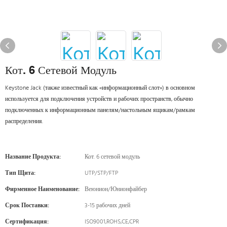
Кот. 6 Сетевой Модуль
Keystone Jack (также известный как «информационный слот») в основном
используется для подключения устройств и рабочих пространств, обычно
подключенных к информационным панелям/настольным ящикам/рамкам
распределения.
Название Продукта:
Кот. 6 сетевой модуль
Тип Щита:
UTP/STP/FTP
Фирменное Наименование:
Веюнион/Юнионфайбер
Срок Поставки:
3-15 рабочих дней
Сертификация:
ISO9001,ROHS,CE,CPR