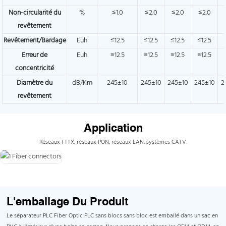
Non-circularité du
%
≤1.0
≤2.0
≤2.0
≤2.0
revêtement
Revêtement/Bardage
Euh
≤12.5
≤12.5
≤12.5
≤12.5
Erreur de
Euh
≤12.5
≤12.5
≤12.5
≤12.5
concentricité
Diamètre du
dB/Km
245±10
245±10
245±10
245±10
2
revêtement
Application
Réseaux FTTX, réseaux PON, réseaux LAN, systèmes CATV.
L'emballage Du Produit
Le séparateur PLC Fiber Optic PLC sans blocs sans bloc est emballé dans un sac en