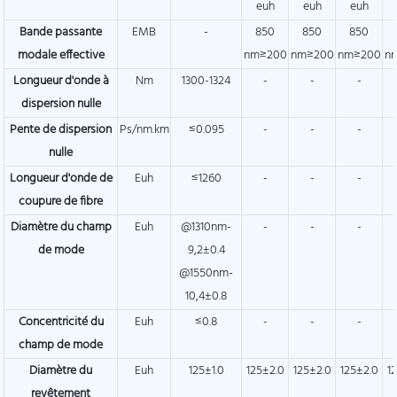
euh
euh
euh
Bande passante
EMB
-
850
850
850
modale effective
nm≥200
nm≥200
nm≥200
n
Longueur d'onde à
Nm
1300-1324
-
-
-
dispersion nulle
Pente de dispersion
Ps/nm.km
≤0.095
-
-
-
nulle
Longueur d'onde de
Euh
≤1260
-
-
-
coupure de fibre
Diamètre du champ
Euh
@1310nm-
-
-
-
de mode
9,2±0.4
@1550nm-
10,4±0.8
Concentricité du
Euh
≤0.8
-
-
-
champ de mode
Diamètre du
Euh
125±1.0
125±2.0
125±2.0
125±2.0
1
revêtement