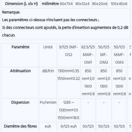
Dimension (L xlx H)
millimètre
60x7X4
60x12x4
80x20x6
100x40x6
Remarque:
Les paramètres ci-dessus n'incluent pas les connecteurs ;
Si des connecteurs sont ajoutés, la perte d'insertion augmentera de 0,2 dB
chacun.
Paramètre
Unité
9/125 SMF-
62.5/125
50/125
50/125
5
OS2
MMF-
MF-
MMF-
OM1
OM2
OM3
Atténuation
dB/Km
1310nm≤0.35
850
850
850
1550nm≤0.22
nm≤3,0
nm≤3,0
nm≤3,0
n
1300
1300
1300
nm≤0.8
nm≤0.8
nm≤0.8
n
Dispersion
Ps/nm.km
1285 ~
-
-
-
1330nm≤3.5
1550nm≤18.0
Diamètre des fibres
euh
9/125 euh
50/125
50/125
50/125
5