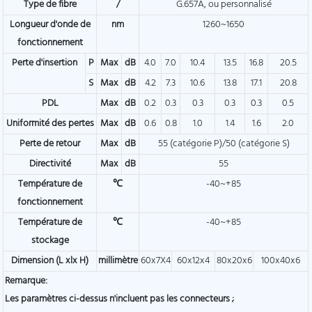
Type de fibre
/
G.657A, ou personnalisé
Longueur d'onde de
nm
1260~1650
fonctionnement
Perte d'insertion
P
Max
dB
4.0
7.0
10.4
13.5
16.8
20.5
S
Max
dB
4.2
7.3
10.6
13.8
17.1
20.8
PDL
Max
dB
0.2
0.3
0.3
0.3
0.3
0.5
Uniformité des pertes
Max
dB
0.6
0.8
1.0
1.4
1.6
2.0
Perte de retour
Max
dB
55 (catégorie P)/50 (catégorie S)
Directivité
Max
dB
55
Température de
℃
-40~+85
fonctionnement
Température de
℃
-40~+85
stockage
Dimension (L xlx H)
millimètre
60x7X4
60x12x4
80x20x6
100x40x6
Remarque:
Les paramètres ci-dessus n'incluent pas les connecteurs ;