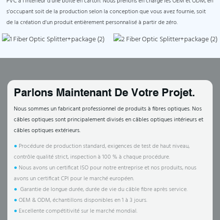
PVC à l'intérieur d'une boîte en carton. Nous prenons en charge les OEM et ODM, en
s'occupant soit de la production selon la conception que vous avez fournie, soit
de la création d'un produit entièrement personnalisé à partir de zéro.
Parlons Maintenant De Votre Projet.
Nous sommes un fabricant professionnel de produits à fibres optiques. Nos
câbles optiques sont principalement divisés en câbles optiques intérieurs et
câbles optiques extérieurs.
●
Procédure de production standard, exigences de test de haut niveau,
contrôle qualité strict, inspection à 100 % à chaque procédure.
●
Nous avons un certificat ISO pour notre entreprise et nos produits, nous
avons un certificat CPI pour le marché européen.
●
Garantie de longue durée, durée de vie du câble fibre après service.
●
OEM & ODM, échantillons disponibles en 1 à 3 jours.
●
Excellente compétitivité sur le marché mondial.