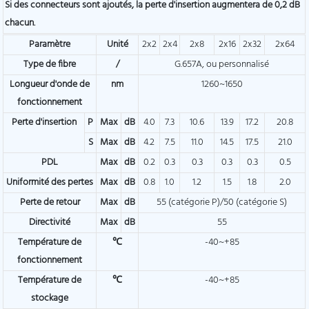
Si des connecteurs sont ajoutés, la perte d'insertion augmentera de 0,2 dB
chacun.
Paramètre
Unité
2x2
2x4
2x8
2x16
2x32
2x64
Type de fibre
/
G.657A, ou personnalisé
Longueur d'onde de
nm
1260~1650
fonctionnement
Perte d'insertion
P
Max
dB
4.0
7.3
10.6
13.9
17.2
20.8
S
Max
dB
4.2
7.5
11.0
14.5
17.5
21.0
PDL
Max
dB
0.2
0.3
0.3
0.3
0.3
0.5
Uniformité des pertes
Max
dB
0.8
1.0
1.2
1.5
1.8
2.0
Perte de retour
Max
dB
55 (catégorie P)/50 (catégorie S)
Directivité
Max
dB
55
Température de
℃
-40~+85
fonctionnement
Température de
℃
-40~+85
stockage