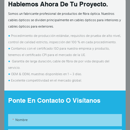
Hablemos Ahora De Tu Proyecto.
Somos un fabricante profesional de productos de fibra óptica. Nuestros
cables ópticos se dividen principalmente en cables ópticos para interiores y
cables ópticos para exteriores.
●
Procedimiento de producción estándar, requisitos de prueba de alto nivel,
control de calidad estricto, inspección del 100 % en cada procedimiento.
●
Contamos con el certificado ISO para nuestra empresa y producto,
tenemos el certificado CPI para el mercado de la UE.
●
Garantía de larga duración, cable de fibra de por vida después del
servicio.
●
OEM & ODM, muestras disponibles en 1 ~ 3 días.
●
Excelente competitividad en el mercado global.
Ponte En Contacto O Visítanos
Nombre