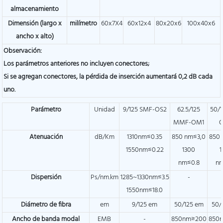
almacenamiento
Dimensión (largo x
milímetro
60x7X4
60x12x4
80x20x6
100x40x6
ancho x alto)
Observación:
Los parámetros anteriores no incluyen conectores;
Si se agregan conectores, la pérdida de inserción aumentará 0,2 dB cada
uno.
Parámetro
Unidad
9/125 SMF-OS2
62.5/125
50/1
MMF-OM1
Atenuación
dB/Km
1310nm≤0.35
850 nm≤3,0
850 
1550nm≤0.22
1300
1
nm≤0.8
nm
Dispersión
Ps/nm.km
1285~1330nm≤3.5
-
1550nm≤18.0
Diámetro de fibra
em
9/125 em
50/125 em
50/
Ancho de banda modal
EMB
-
850nm≥200
850