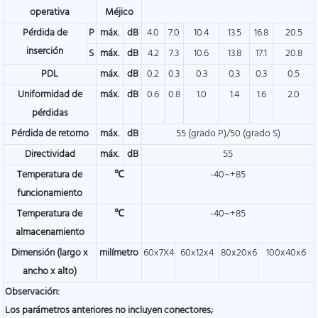
operativa
Méjico
Pérdida de
P
máx.
dB
4.0
7.0
10.4
13.5
16.8
20.5
inserción
S
máx.
dB
4.2
7.3
10.6
13.8
17.1
20.8
PDL
máx.
dB
0.2
0.3
0.3
0.3
0.3
0.5
Uniformidad de
máx.
dB
0.6
0.8
1.0
1.4
1.6
2.0
pérdidas
Pérdida de retorno
máx.
dB
55 (grado P)/50 (grado S)
Directividad
máx.
dB
55
Temperatura de
℃
-40~+85
funcionamiento
Temperatura de
℃
-40~+85
almacenamiento
Dimensión (largo x
milímetro
60x7X4
60x12x4
80x20x6
100x40x6
ancho x alto)
Observación:
Los parámetros anteriores no incluyen conectores;