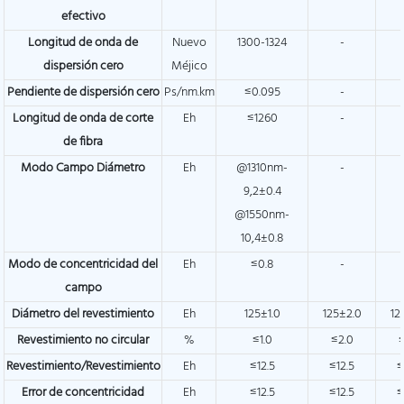
efectivo
Longitud de onda de
Nuevo
1300-1324
-
dispersión cero
Méjico
Pendiente de dispersión cero
Ps/nm.km
≤0.095
-
Longitud de onda de corte
Eh
≤1260
-
de fibra
Modo Campo Diámetro
Eh
@1310nm-
-
9,2±0.4
@1550nm-
10,4±0.8
Modo de concentricidad del
Eh
≤0.8
-
campo
Diámetro del revestimiento
Eh
125±1.0
125±2.0
12
Revestimiento no circular
%
≤1.0
≤2.0
Revestimiento/Revestimiento
Eh
≤12.5
≤12.5
≤
Error de concentricidad
Eh
≤12.5
≤12.5
≤