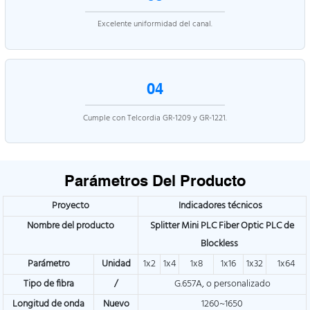
Excelente uniformidad del canal.
04
Cumple con Telcordia GR-1209 y GR-1221.
Parámetros Del Producto
Proyecto
Indicadores técnicos
Nombre del producto
Splitter Mini PLC Fiber Optic PLC de
Blockless
Parámetro
Unidad
1x2
1x4
1x8
1x16
1x32
1x64
Tipo de fibra
/
G.657A, o personalizado
Longitud de onda
Nuevo
1260~1650