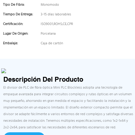
Tipo De Fibra:
Monomodo
Tiempo De Entrega:
3-15 días laborables
Certificación:
ISO9001,ROHS,CE,CPR
Lugar De Origen:
Porcelana
Embalaje:
Caja de cartón
Descripción Del Producto
El divisor de PLC de fibra óptica Mini PLC Blockless adopta una tecnología de
empaque avanzada para integrar circuitos complejos y rutas ópticas en un volumen
muy pequeño, ahorrando en gran medida el espacio y facilitando la instalación y la
implementación en un espacio limitado. El diseño exterior compacto permite que el
divisor se adapte fácilmente a varios entornos de red complejos y satisfaga diversas
necesidades de instalación. Tenemos múltiples especificaciones, como 1x2-1x64 y
2x2-2x64, para satisfacer las necesidades de diferentes escenarios de red.