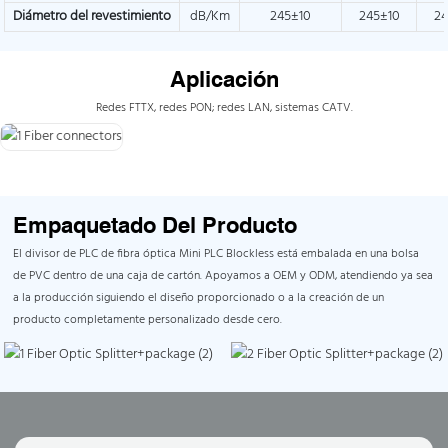
Diámetro del revestimiento
dB/Km
245±10
245±10
24
Aplicación
Redes FTTX, redes PON; redes LAN, sistemas CATV.
Empaquetado Del Producto
El divisor de PLC de fibra óptica Mini PLC Blockless está embalada en una bolsa
de PVC dentro de una caja de cartón. Apoyamos a OEM y ODM, atendiendo ya sea
a la producción siguiendo el diseño proporcionado o a la creación de un
producto completamente personalizado desde cero.