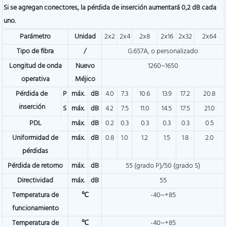
Si se agregan conectores, la pérdida de inserción aumentará 0,2 dB cada
uno.
Parámetro
Unidad
2x2
2x4
2x8
2x16
2x32
2x64
Tipo de fibra
/
G.657A, o personalizado
Longitud de onda
Nuevo
1260~1650
operativa
Méjico
Pérdida de
P
máx.
dB
4.0
7.3
10.6
13.9
17.2
20.8
inserción
S
máx.
dB
4.2
7.5
11.0
14.5
17.5
21.0
PDL
máx.
dB
0.2
0.3
0.3
0.3
0.3
0.5
Uniformidad de
máx.
dB
0.8
1.0
1.2
1.5
1.8
2.0
pérdidas
Pérdida de retorno
máx.
dB
55 (grado P)/50 (grado S)
Directividad
máx.
dB
55
Temperatura de
℃
-40~+85
funcionamiento
Temperatura de
℃
-40~+85